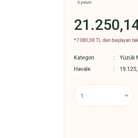
0 yorum
21.250,1
*7.083,38 TL den başlayan taks
Kategori
Yüzük M
Havale
19.125,