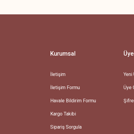
 yetersiz gördüğünüz noktaları öneri formunu kullanarak tarafımıza iletebilirsini
Ürün hakkında henüz soru sorulmamış.
Bu ürüne ilk yorumu siz yapın!
Yorum Yaz
Soru Sor
Kurumsal
Üye
İletişim
Yeni 
İletişim Formu
Üye G
Gönder
Havale Bildirim Formu
Şifr
Kargo Takibi
Sipariş Sorgula