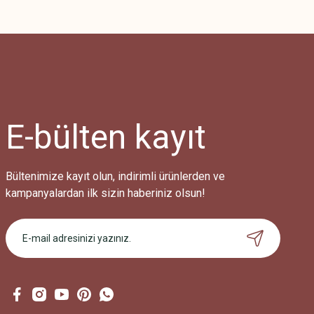
Bu ürünün fiyat bilgisi, resim, ürün açıklamalarında ve diğer konularda
Görüş ve önerileriniz için teşekkür ederiz.
Ürün resmi kalitesiz, bozuk veya görüntülenemiyor.
Ürün açıklamasında eksik bilgiler bulunuyor.
Ürün bilgilerinde hatalar bulunuyor.
Ürün fiyatı diğer sitelerden daha pahalı.
E-bülten
kayıt
Bu ürüne benzer farklı alternatifler olmalı.
Bültenimize kayıt olun, indirimli ürünlerden ve
kampanyalardan ilk sizin haberiniz olsun!