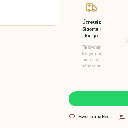
Ücretsiz
Sigortalı
Kargo
Türkiye’nin
her yerine
ücretsiz
gönderim.