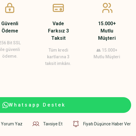
Güvenli
Vade
15.000+
Ödeme
Farksız 3
Mutlu
Taksit
Müşteri
256 Bit SSL
ile güvenli
Tüm kredi
👥 15.000+
ödeme.
kartlarına 3
Mutlu Müşteri
taksit imkânı.
Whatsapp Destek
Yorum Yaz
Tavsiye Et
Fiyatı Düşünce Haber Ver