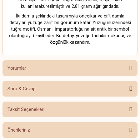
kullanılaraküretilmiştir ve 2,81 gram ağırlığındadır.
İki damla şeklindeki tasarımıyla öneçıkar ve çift damla
detayları yüzüğe zarif bir görünüm katar. Yüzüğünüzerindeki
tuğra motifi, Osmanlı İmparatorluğu'na ait antik bir sembol
olantuğrayı
eder. Bu detay, yüzüğe tarihibir dokunuş ve
temsil
özgünlük kazandırır.
Yorumlar
Soru & Cevap
Bu ürüne ilk yorumu siz yapın!
Taksit Seçenekleri
Yorum Yaz
Ürün hakkında henüz soru sorulmamış.
Önerileriniz
Soru Sor