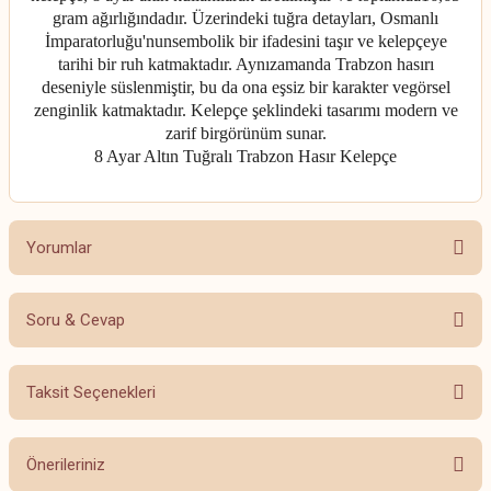
gram ağırlığındadır. Üzerindeki tuğra detayları, Osmanlı
İmparatorluğu'nunsembolik bir ifadesini taşır ve kelepçeye
tarihi bir ruh katmaktadır. Aynızamanda Trabzon hasırı
deseniyle süslenmiştir, bu da ona eşsiz bir karakter vegörsel
zenginlik katmaktadır. Kelepçe şeklindeki tasarımı modern ve
zarif birgörünüm sunar.
8 Ayar Altın Tuğralı Trabzon Hasır Kelepçe
Yorumlar
Soru & Cevap
Bu ürüne ilk yorumu siz yapın!
Taksit Seçenekleri
Yorum Yaz
Ürün hakkında henüz soru sorulmamış.
Önerileriniz
Soru Sor