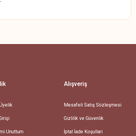
.
z.
lik
Alışveriş
Üyelik
Mesafeli Satış Sözleşmesi
irişi
Gizlilik ve Güvenlik
emi Unuttum
İptal İade Koşullari