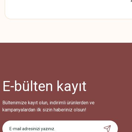
Bu ürünün fiyat bilgisi, resim, ürün açıklamalarında ve diğer konularda
Görüş ve önerileriniz için teşekkür ederiz.
Ürün resmi kalitesiz, bozuk veya görüntülenemiyor.
Ürün açıklamasında eksik bilgiler bulunuyor.
Ürün bilgilerinde hatalar bulunuyor.
Ürün fiyatı diğer sitelerden daha pahalı.
E-bülten
kayıt
Bu ürüne benzer farklı alternatifler olmalı.
Bültenimize kayıt olun, indirimli ürünlerden ve
kampanyalardan ilk sizin haberiniz olsun!