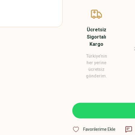
Ücretsiz
Sigortalı
Kargo
Türkiye’nin
her yerine
ücretsiz
gönderim.