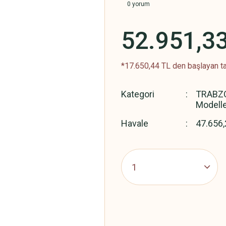
0 yorum
52.951,3
*17.650,44 TL den başlayan ta
Kategori
TRABZO
Modelle
Havale
47.656,