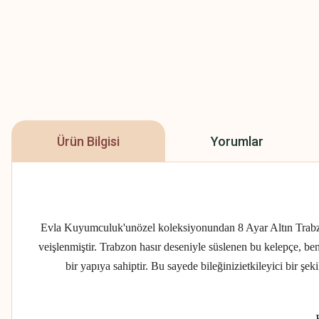
Ürün Bilgisi
Yorumlar
Evla Kuyumculuk'unözel koleksiyonundan 8 Ayar Altın Trabzon 
veişlenmiştir. Trabzon hasır deseniyle süslenen bu kelepçe, be
bir yapıya sahiptir. Bu sayede bileğinizietkileyici bir şek