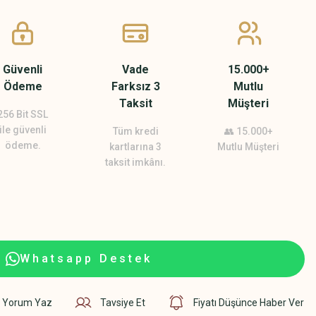
Güvenli
Vade
15.000+
Ödeme
Farksız 3
Mutlu
Taksit
Müşteri
256 Bit SSL
ile güvenli
Tüm kredi
👥 15.000+
ödeme.
kartlarına 3
Mutlu Müşteri
taksit imkânı.
Whatsapp Destek
Yorum Yaz
Tavsiye Et
Fiyatı Düşünce Haber Ver