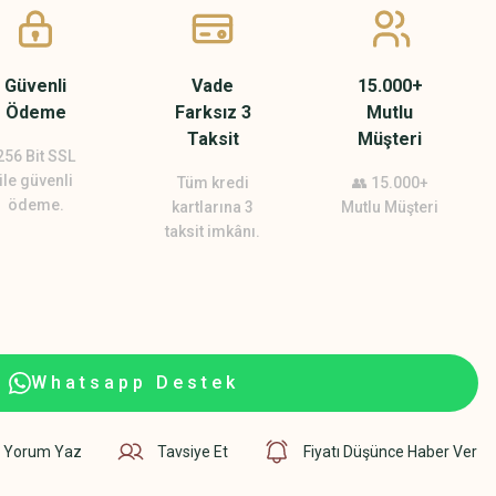
Güvenli
Vade
15.000+
Ödeme
Farksız 3
Mutlu
Taksit
Müşteri
256 Bit SSL
ile güvenli
Tüm kredi
👥 15.000+
ödeme.
kartlarına 3
Mutlu Müşteri
taksit imkânı.
Whatsapp Destek
Yorum Yaz
Tavsiye Et
Fiyatı Düşünce Haber Ver