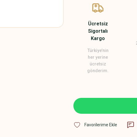
Ücretsiz
Sigortalı
Kargo
Türkiye’nin
her yerine
ücretsiz
gönderim.