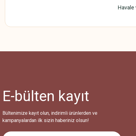
Havale 
Bu ürünün fiyat bilgisi, resim, ürün açıklamalarında ve diğer konularda
Görüş ve önerileriniz için teşekkür ederiz.
Ürün resmi kalitesiz, bozuk veya görüntülenemiyor.
Ürün açıklamasında eksik bilgiler bulunuyor.
Ürün bilgilerinde hatalar bulunuyor.
Ürün fiyatı diğer sitelerden daha pahalı.
E-bülten
kayıt
Bu ürüne benzer farklı alternatifler olmalı.
Bültenimize kayıt olun, indirimli ürünlerden ve
kampanyalardan ilk sizin haberiniz olsun!