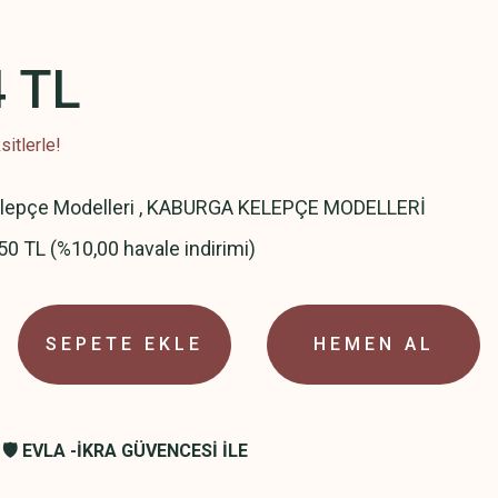
4 TL
itlerle!
elepçe Modelleri
,
KABURGA KELEPÇE MODELLERİ
50 TL (%10,00 havale indirimi)
SEPETE EKLE
HEMEN AL
🛡️ EVLA -İKRA GÜVENCESİ İLE