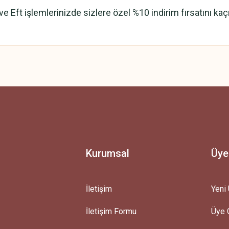
ve Eft işlemlerinizde sizlere özel %10 indirim fırsatını kaç
 yetersiz gördüğünüz noktaları öneri formunu kullanarak tarafımıza iletebilirsini
Ürün hakkında henüz soru sorulmamış.
Bu ürüne ilk yorumu siz yapın!
Yorum Yaz
Soru Sor
Kurumsal
Üye
İletişim
Yeni 
İletişim Formu
Üye G