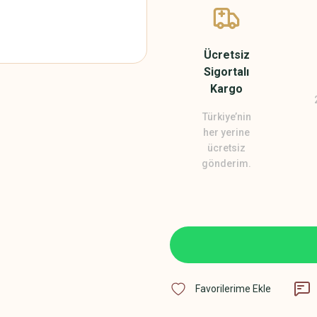
Ücretsiz
Sigortalı
Kargo
Türkiye’nin
her yerine
ücretsiz
gönderim.