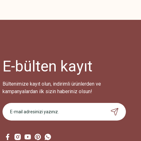
Bu ürünün fiyat bilgisi, resim, ürün açıklamalarında ve diğer konularda
Görüş ve önerileriniz için teşekkür ederiz.
Ürün resmi kalitesiz, bozuk veya görüntülenemiyor.
Ürün açıklamasında eksik bilgiler bulunuyor.
Ürün bilgilerinde hatalar bulunuyor.
Ürün fiyatı diğer sitelerden daha pahalı.
E-bülten
kayıt
Bu ürüne benzer farklı alternatifler olmalı.
Bültenimize kayıt olun, indirimli ürünlerden ve
kampanyalardan ilk sizin haberiniz olsun!