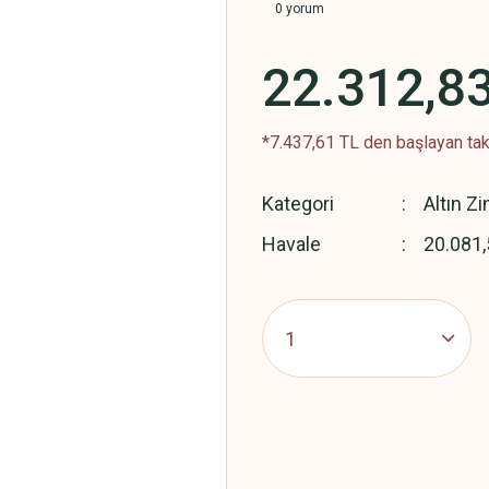
0 yorum
22.312,8
*7.437,61 TL den başlayan taks
Kategori
Altın Zi
Havale
20.081,