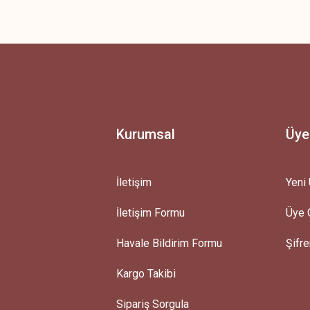
 yetersiz gördüğünüz noktaları öneri formunu kullanarak tarafımıza iletebilirsini
Ürün hakkında henüz soru sorulmamış.
Bu ürüne ilk yorumu siz yapın!
Yorum Yaz
Soru Sor
Kurumsal
Üye
İletişim
Yeni 
İletişim Formu
Üye G
Gönder
Havale Bildirim Formu
Şifr
Kargo Takibi
Sipariş Sorgula