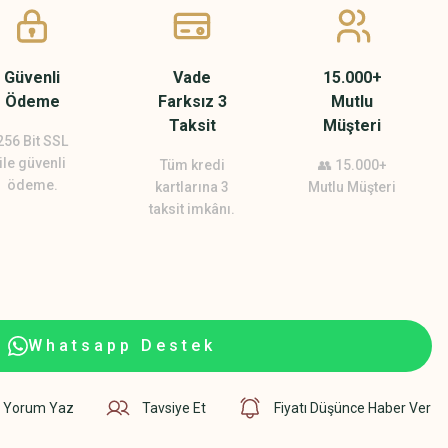
Güvenli
Vade
15.000+
Ödeme
Farksız 3
Mutlu
Taksit
Müşteri
256 Bit SSL
ile güvenli
Tüm kredi
👥 15.000+
ödeme.
kartlarına 3
Mutlu Müşteri
taksit imkânı.
Whatsapp Destek
Yorum Yaz
Tavsiye Et
Fiyatı Düşünce Haber Ver