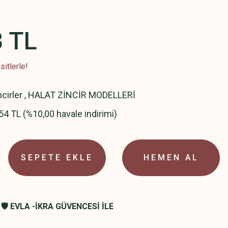
3 TL
itlerle!
ncirler
,
HALAT ZİNCİR MODELLERİ
54 TL (%10,00 havale indirimi)
SEPETE EKLE
HEMEN AL
🛡️ EVLA -İKRA GÜVENCESİ İLE