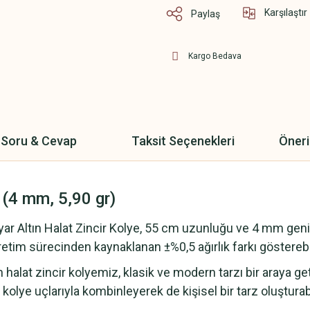
Karşılaştır
Paylaş
Kargo Bedava
Soru & Cevap
Taksit Seçenekleri
Öneri
 (4 mm, 5,90 gr)
ar Altın Halat Zincir Kolye, 55 cm uzunluğu ve 4 mm genişli
üretim sürecinden kaynaklanan ±%0,5 ağırlık farkı gösterebil
an halat zincir kolyemiz, klasik ve modern tarzı bir araya get
olye uçlarıyla kombinleyerek de kişisel bir tarz oluşturabi