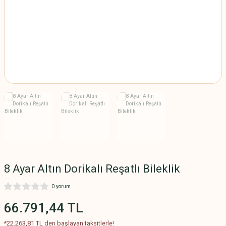
SAMANYOLU BİLEKLİK
MODELLERİ
SU YOLU BİLEKLİK
MODELLERİ
TAŞLI BİLEKLİK
MODELLERİ
TAŞSIZ BİLEKLİK
MODELLERİ
TUĞRALI BİLEKLİK
MODELLERİ
8 Ayar Altın Dorikalı Reşatlı Bileklik
0 yorum
66.791,44 TL
*22.263,81 TL den başlayan taksitlerle!