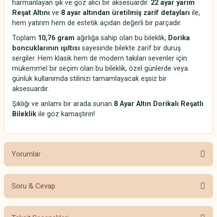
harmanlayan şık ve göz alıcı bir aksesuardır.
22 ayar yarım
Reşat Altını
ve
8 ayar altından üretilmiş zarif detayları
ile,
hem yatırım hem de estetik açıdan değerli bir parçadır.
Toplam
10,76 gram
ağırlığa sahip olan bu bileklik,
Dorika
boncuklarının ışıltısı
sayesinde bilekte zarif bir duruş
sergiler. Hem klasik hem de modern takıları sevenler için
mükemmel bir seçim olan bu bileklik, özel günlerde veya
günlük kullanımda stilinizi tamamlayacak eşsiz bir
aksesuardır.
Şıklığı ve anlamı bir arada sunan
8 Ayar Altın Dorikalı Reşatlı
Bileklik
ile göz kamaştırın!
Yorumlar
Soru & Cevap
Bu ürüne ilk yorumu siz yapın!