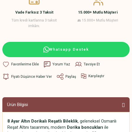
Vade Farksız 3 Taksit
15.000+ Mutlu Müşteri
Tüm kredi kartlarına 3 taksit
👥 15.000+ Mutlu Müşteri
imkânı.
Whatsapp Destek
Yorum Yaz
Tavsiye Et
Karşılaştır
Fiyatı Düşünce Haber Ver
Paylaş
Ürün Bilgisi
8 Ayar Altın Dorikalı Reşatlı Bileklik
, geleneksel Osmanlı
Reşat Altını tasarımını, modern
Dorika boncukları
ile