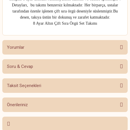
Detayları, bu takımı benzersiz kılmaktadır. Her birparça, ustalar
tarafından özenle işlenen çift sıra örgü deseniyle süslenmiştir.Bu
desen, takıya üstün bir dokunuş ve zarafet katmaktadır.
8 Ayar Altın Çift Sıra Örgü Set Takımı
Yorumlar
Soru & Cevap
Bu ürüne ilk yorumu siz yapın!
Taksit Seçenekleri
Yorum Yaz
Ürün hakkında henüz soru sorulmamış.
Önerileriniz
Soru Sor
Bu ürünün fiyat bilgisi, resim, ürün açıklamalarında ve diğer konularda
yetersiz gördüğünüz noktaları öneri formunu kullanarak tarafımıza