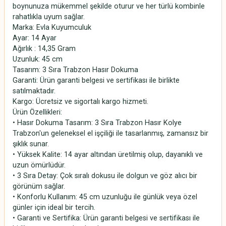
boynunuza mükemmel şekilde oturur ve her türlü kombinle
rahatlıkla uyum sağlar.
Marka: Evla Kuyumculuk
Ayar: 14 Ayar
Ağırlık : 14,35 Gram
Uzunluk: 45 cm
Tasarım: 3 Sıra Trabzon Hasır Dokuma
Garanti: Ürün garanti belgesi ve sertifikası ile birlikte
satılmaktadır.
Kargo: Ücretsiz ve sigortalı kargo hizmeti.
Ürün Özellikleri:
• Hasır Dokuma Tasarım: 3 Sıra Trabzon Hasır Kolye
Trabzon'un geleneksel el işçiliği ile tasarlanmış, zamansız bir
şıklık sunar.
• Yüksek Kalite: 14 ayar altından üretilmiş olup, dayanıklı ve
uzun ömürlüdür.
• 3 Sıra Detay: Çok sıralı dokusu ile dolgun ve göz alıcı bir
görünüm sağlar.
• Konforlu Kullanım: 45 cm uzunluğu ile günlük veya özel
günler için ideal bir tercih.
• Garanti ve Sertifika: Ürün garanti belgesi ve sertifikası ile