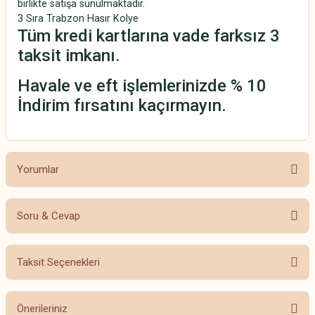
birlikte satışa sunulmaktadır.
3 Sıra Trabzon Hasır Kolye
Tüm kredi kartlarına vade farksız 3
taksit imkanı.
Havale ve eft işlemlerinizde % 10
İndirim fırsatını kaçırmayın.
Yorumlar
Soru & Cevap
Bu ürüne ilk yorumu siz yapın!
Taksit Seçenekleri
Yorum Yaz
Ürün hakkında henüz soru sorulmamış.
Önerileriniz