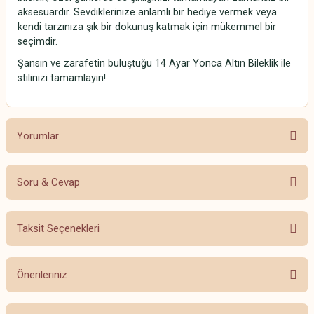
aksesuardır. Sevdiklerinize anlamlı bir hediye vermek veya
kendi tarzınıza şık bir dokunuş katmak için mükemmel bir
seçimdir.
Şansın ve zarafetin buluştuğu 14 Ayar Yonca Altın Bileklik ile
stilinizi tamamlayın!
Yorumlar
Soru & Cevap
Bu ürüne ilk yorumu siz yapın!
Taksit Seçenekleri
Yorum Yaz
Ürün hakkında henüz soru sorulmamış.
Önerileriniz
Soru Sor
Bu ürünün fiyat bilgisi, resim, ürün açıklamalarında ve diğer konularda