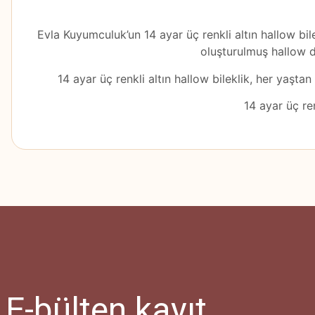
Evla Kuyumculuk’un 14 ayar üç renkli altın hallow bile
oluşturulmuş hallow d
14 ayar üç renkli altın hallow bileklik, her yaştan 
14 ayar üç ren
Bu ürünün fiyat bilgisi, resim, ürün açıklamalarında ve diğer konularda
Görüş ve önerileriniz için teşekkür ederiz.
Ürün resmi kalitesiz, bozuk veya görüntülenemiyor.
Ürün açıklamasında eksik bilgiler bulunuyor.
Ürün bilgilerinde hatalar bulunuyor.
Ürün fiyatı diğer sitelerden daha pahalı.
E-bülten
kayıt
Bu ürüne benzer farklı alternatifler olmalı.