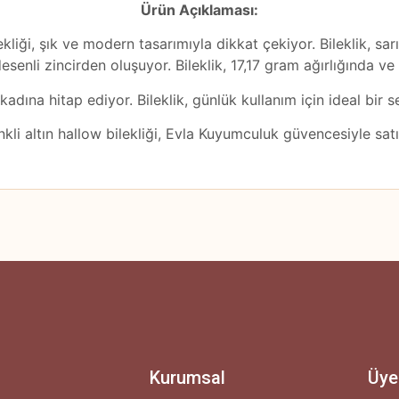
Ürün Açıklaması:
kliği, şık ve modern tasarımıyla dikkat çekiyor. Bileklik, sa
esenli zincirden oluşuyor. Bileklik, 17,17 gram ağırlığında v
kadına hitap ediyor. Bileklik, günlük kullanım için ideal bir s
kli altın hallow bilekliği, Evla Kuyumculuk güvencesiyle satın
 yetersiz gördüğünüz noktaları öneri formunu kullanarak tarafımıza iletebilirsini
Ürün hakkında henüz soru sorulmamış.
Bu ürüne ilk yorumu siz yapın!
Yorum Yaz
Soru Sor
Kurumsal
Üye