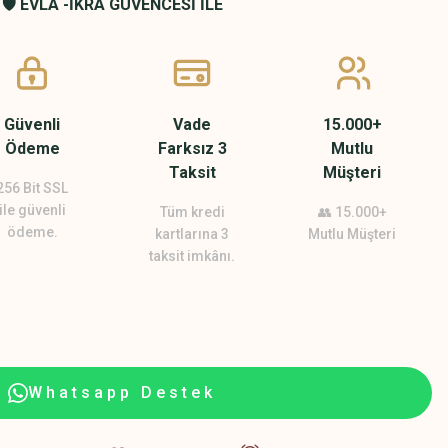
🛡️ EVLA -İKRA GÜVENCESİ İLE
Güvenli
Vade
15.000+
Ödeme
Farksız 3
Mutlu
Taksit
Müşteri
256 Bit SSL
ile güvenli
Tüm kredi
👥 15.000+
ödeme.
kartlarına 3
Mutlu Müşteri
taksit imkânı.
Whatsapp Destek