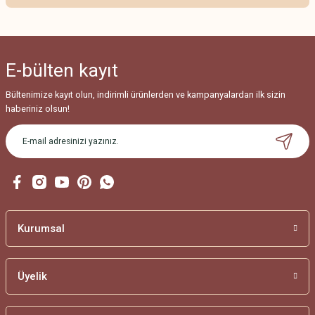
Ürün resmi kalitesiz, bozuk veya görüntülenemiyor.
Ürün açıklamasında eksik bilgiler bulunuyor.
Ürün bilgilerinde hatalar bulunuyor.
E-bülten
kayıt
Ürün fiyatı diğer sitelerden daha pahalı.
Bu ürüne benzer farklı alternatifler olmalı.
Bültenimize kayıt olun, indirimli ürünlerden ve kampanyalardan ilk sizin
haberiniz olsun!
Gönder
Kurumsal
Üyelik