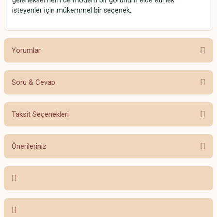
geleneksel hem de modern bir görünüm elde etmek
isteyenler için mükemmel bir seçenek.
Yorumlar
Soru & Cevap
Bu ürüne ilk yorumu siz yapın!
Taksit Seçenekleri
Yorum Yaz
Ürün hakkında henüz soru sorulmamış.
Önerileriniz
Soru Sor
Bu ürünün fiyat bilgisi, resim, ürün açıklamalarında ve diğer konularda
yetersiz gördüğünüz noktaları öneri formunu kullanarak tarafımıza
iletebilirsiniz.
Görüş ve önerileriniz için teşekkür ederiz.