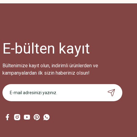
Görüş ve önerileriniz için teşekkür ederiz.
Ürün resmi kalitesiz, bozuk veya görüntülenemiyor.
Ürün açıklamasında eksik bilgiler bulunuyor.
Ürün bilgilerinde hatalar bulunuyor.
Ürün fiyatı diğer sitelerden daha pahalı.
E-bülten
kayıt
Bu ürüne benzer farklı alternatifler olmalı.
Bültenimize kayıt olun, indirimli ürünlerden ve
kampanyalardan ilk sizin haberiniz olsun!