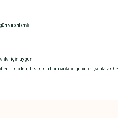
gün ve anlamlı
nlar için uygun
iflerin modern tasarımla harmanlandığı bir parça olarak h
 yetersiz gördüğünüz noktaları öneri formunu kullanarak tarafımıza iletebilirsini