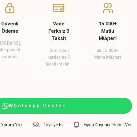
Güvenli
Vade
15.000+
Ödeme
Farksız 3
Mutlu
Taksit
Müşteri
256 Bit SSL
ile güvenli
Tüm kredi
👥 15.000+
ödeme.
kartlarına 3
Mutlu Müşteri
taksit imkânı.
Whatsapp Destek
Yorum Yaz
Tavsiye Et
Fiyatı Düşünce Haber Ver