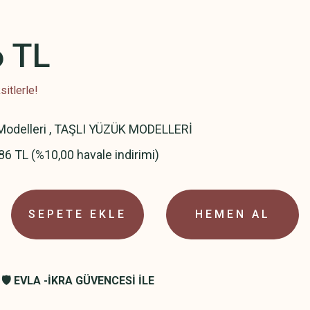
6 TL
itlerle!
odelleri
,
TAŞLI YÜZÜK MODELLERİ
86 TL (%10,00 havale indirimi)
SEPETE EKLE
HEMEN AL
🛡️ EVLA -İKRA GÜVENCESİ İLE