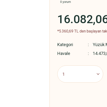
0 yorum
16.082,0
*5.360,69 TL den başlayan taks
Kategori
Yüzük M
Havale
14.473,