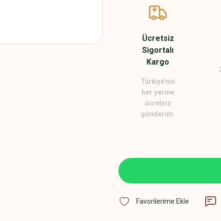
Ücretsiz
Sigortalı
Kargo
Türkiye’nin
her yerine
ücretsiz
gönderim.