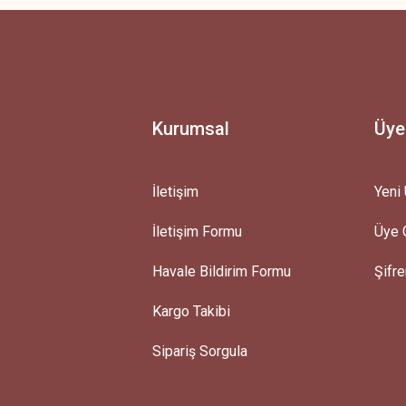
Ürün hakkında henüz soru sorulmamış.
Bu ürüne ilk yorumu siz yapın!
Yorum Yaz
Soru Sor
Kurumsal
Üye
İletişim
Yeni 
İletişim Formu
Üye G
Gönder
Havale Bildirim Formu
Şifr
Kargo Takibi
Sipariş Sorgula