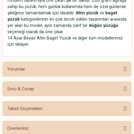
modern tasarımıyla öne çıkan şık bir takıdır. 2,60 gram ağırlığa
sahip bu yüzük, hem günlük kullanımda hem de özel günlerde
şıklığınızı tamamlamak için idealdir.
Altın yüzük
ve
baget
yüzük
kategorilerinin en çok tercih edilen tasarımları arasında
yer alan bu model, aynı zamanda zarif bir
düğün yüzüğü
seçeneği olarak da öne çıkar.
14 Ayar Beyaz Altın Baget Yüzük ve diğer tüm modellerimiz
için tıklayın.
Yorumlar
Soru & Cevap
Bu ürüne ilk yorumu siz yapın!
Taksit Seçenekleri
Yorum Yaz
Ürün hakkında henüz soru sorulmamış.
Önerileriniz
Soru Sor