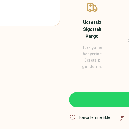
Ücretsiz
Sigortalı
Kargo
Türkiye’nin
her yerine
ücretsiz
gönderim.