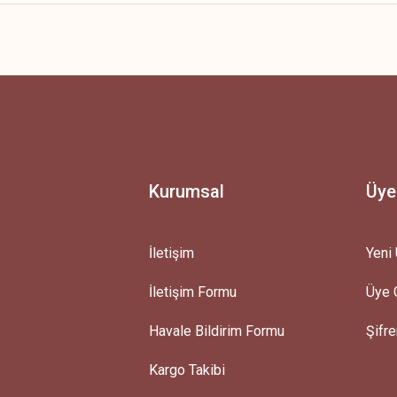
 yetersiz gördüğünüz noktaları öneri formunu kullanarak tarafımıza iletebilirsini
Ürün hakkında henüz soru sorulmamış.
Bu ürüne ilk yorumu siz yapın!
Yorum Yaz
Soru Sor
Kurumsal
Üye
İletişim
Yeni 
İletişim Formu
Üye G
Gönder
Havale Bildirim Formu
Şifr
Kargo Takibi