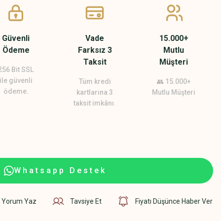
Güvenli
Vade
15.000+
Ödeme
Farksız 3
Mutlu
Taksit
Müşteri
256 Bit SSL
ile güvenli
Tüm kredi
👥 15.000+
ödeme.
kartlarına 3
Mutlu Müşteri
taksit imkânı.
Whatsapp Destek
Yorum Yaz
Tavsiye Et
Fiyatı Düşünce Haber Ver