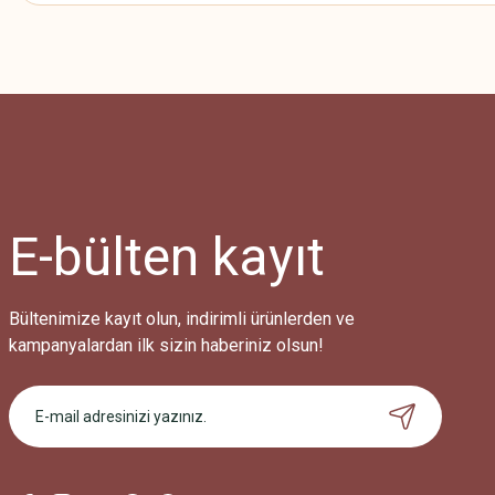
Bu ürünün fiyat bilgisi, resim, ürün açıklamalarında ve diğer konularda
Görüş ve önerileriniz için teşekkür ederiz.
Ürün resmi kalitesiz, bozuk veya görüntülenemiyor.
Ürün açıklamasında eksik bilgiler bulunuyor.
Ürün bilgilerinde hatalar bulunuyor.
Ürün fiyatı diğer sitelerden daha pahalı.
E-bülten
kayıt
Bu ürüne benzer farklı alternatifler olmalı.
Bültenimize kayıt olun, indirimli ürünlerden ve
kampanyalardan ilk sizin haberiniz olsun!