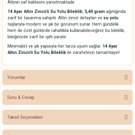
Altının saf kalitesini yansıtmaktadır.
14 Ayar Altın Zincirli Su Yolu Bileklik
,
3,40 gram
ağırlığında
zarif bir tasarıma sahiptir. Altın zincir detayları ve
su yolu
taşlarıyla modern ve şık bir görünüm sunar. Hem gündelik
hem de özel günlerde rahatlıkla kullanabileceğiniz bu bileklik,
bileğinizde zarif bir ışıltı yaratır.
Minimalist ve şık yapısıyla her tarza uyum sağlar.
14 Ayar
Altın Zincirli Su Yolu Bileklik
ile zarafetinizi tamamlayın!
Yorumlar
Soru & Cevap
Bu ürüne ilk yorumu siz yapın!
Taksit Seçenekleri
Yorum Yaz
Ürün hakkında henüz soru sorulmamış.