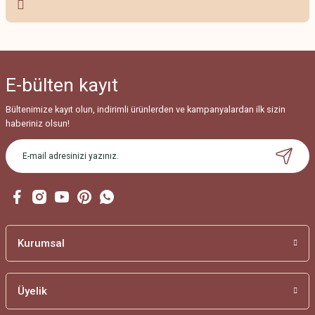
Ürün resmi kalitesiz, bozuk veya görüntülenemiyor.
Ürün açıklamasında eksik bilgiler bulunuyor.
Ürün bilgilerinde hatalar bulunuyor.
E-bülten
kayıt
Ürün fiyatı diğer sitelerden daha pahalı.
Bu ürüne benzer farklı alternatifler olmalı.
Bültenimize kayıt olun, indirimli ürünlerden ve kampanyalardan ilk sizin
haberiniz olsun!
Gönder
Kurumsal
Üyelik