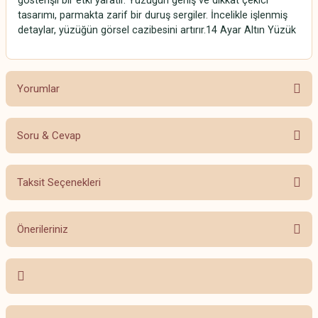
gösterişli bir etki yaratır. Yüzüğün geniş ve dikkat çekici
tasarımı, parmakta zarif bir duruş sergiler. İncelikle işlenmiş
detaylar, yüzüğün görsel cazibesini artırır.14 Ayar Altın Yüzük
Yorumlar
Soru & Cevap
Bu ürüne ilk yorumu siz yapın!
Taksit Seçenekleri
Yorum Yaz
Ürün hakkında henüz soru sorulmamış.
Önerileriniz
Soru Sor
Bu ürünün fiyat bilgisi, resim, ürün açıklamalarında ve diğer konularda
yetersiz gördüğünüz noktaları öneri formunu kullanarak tarafımıza
iletebilirsiniz.
Görüş ve önerileriniz için teşekkür ederiz.