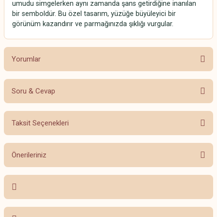
umudu simgelerken aynı zamanda şans getirdiğine inanılan
bir semboldür. Bu özel tasarım, yüzüğe büyüleyici bir
görünüm kazandırır ve parmağınızda şıklığı vurgular.
Yorumlar
Soru & Cevap
Bu ürüne ilk yorumu siz yapın!
Taksit Seçenekleri
Yorum Yaz
Ürün hakkında henüz soru sorulmamış.
Önerileriniz
Soru Sor
Bu ürünün fiyat bilgisi, resim, ürün açıklamalarında ve diğer konularda
yetersiz gördüğünüz noktaları öneri formunu kullanarak tarafımıza
iletebilirsiniz.
Görüş ve önerileriniz için teşekkür ederiz.