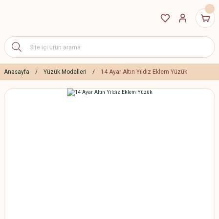
Anasayfa
Yüzük Modelleri
14 Ayar Altın Yıldız Eklem Yüzük