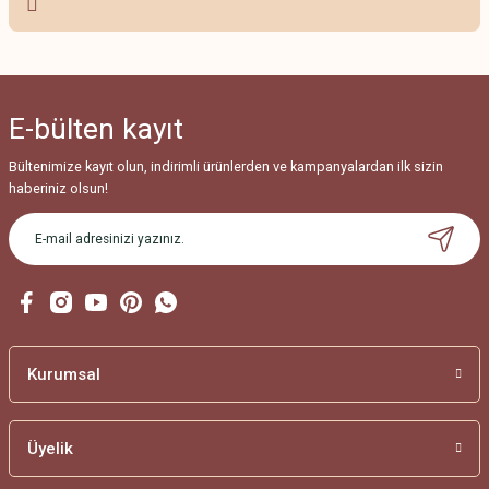
Ürün resmi kalitesiz, bozuk veya görüntülenemiyor.
Ürün açıklamasında eksik bilgiler bulunuyor.
Ürün bilgilerinde hatalar bulunuyor.
E-bülten
kayıt
Ürün fiyatı diğer sitelerden daha pahalı.
Bu ürüne benzer farklı alternatifler olmalı.
Bültenimize kayıt olun, indirimli ürünlerden ve kampanyalardan ilk sizin
haberiniz olsun!
Gönder
Kurumsal
Üyelik