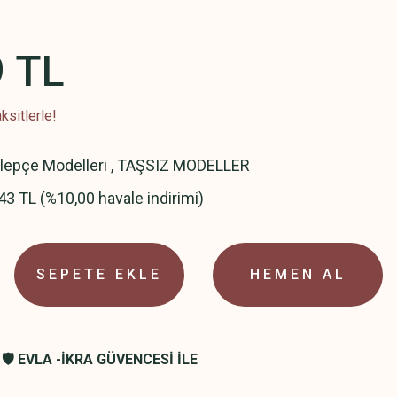
9 TL
ksitlerle!
elepçe Modelleri
,
TAŞSIZ MODELLER
43 TL (%10,00 havale indirimi)
SEPETE EKLE
HEMEN AL
🛡️ EVLA -İKRA GÜVENCESİ İLE