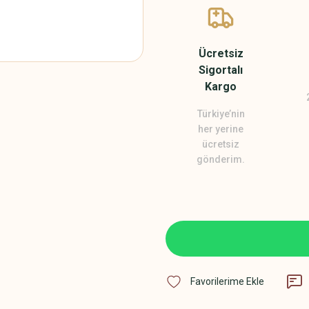
Ücretsiz
Sigortalı
Kargo
Türkiye’nin
her yerine
ücretsiz
gönderim.