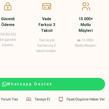
Güvenli
Vade
15.000+
Ödeme
Farksız 3
Mutlu
Taksit
Müşteri
256 Bit SSL
ile güvenli
Tüm kredi
👥 15.000+
ödeme.
kartlarına 3
Mutlu Müşteri
taksit imkânı.
Whatsapp Destek
Yorum Yaz
Tavsiye Et
Fiyatı Düşünce Haber Ver