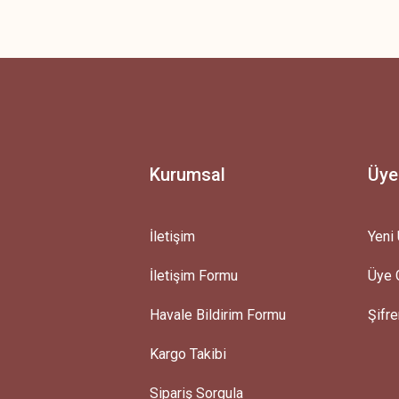
 yetersiz gördüğünüz noktaları öneri formunu kullanarak tarafımıza iletebilirsini
Ürün hakkında henüz soru sorulmamış.
Bu ürüne ilk yorumu siz yapın!
Yorum Yaz
Soru Sor
Kurumsal
Üye
İletişim
Yeni 
İletişim Formu
Üye G
Gönder
Havale Bildirim Formu
Şifr
Kargo Takibi
Sipariş Sorgula