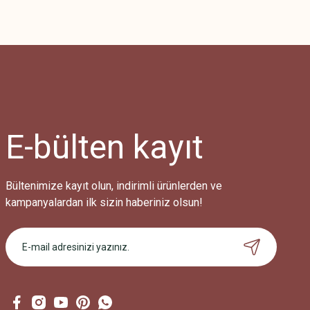
Bu ürünün fiyat bilgisi, resim, ürün açıklamalarında ve diğer konularda
Görüş ve önerileriniz için teşekkür ederiz.
Ürün resmi kalitesiz, bozuk veya görüntülenemiyor.
Ürün açıklamasında eksik bilgiler bulunuyor.
Ürün bilgilerinde hatalar bulunuyor.
Ürün fiyatı diğer sitelerden daha pahalı.
E-bülten
kayıt
Bu ürüne benzer farklı alternatifler olmalı.
Bültenimize kayıt olun, indirimli ürünlerden ve
kampanyalardan ilk sizin haberiniz olsun!