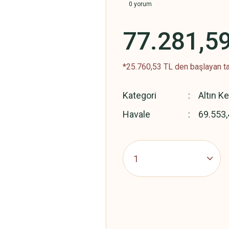
0 yorum
77.281,5
*25.760,53 TL den başlayan ta
Kategori
Altın K
Havale
69.553,