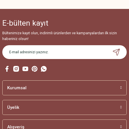
Ürün açıklamasında eksik bilgiler bulunuyor.
Ürün bilgilerinde hatalar bulunuyor.
E-bülten
kayıt
Ürün fiyatı diğer sitelerden daha pahalı.
Bu ürüne benzer farklı alternatifler olmalı.
Bültenimize kayıt olun, indirimli ürünlerden ve kampanyalardan ilk sizin
haberiniz olsun!
Gönder
Kurumsal
Üyelik
Alışveriş