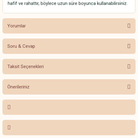
hafif ve rahattır, böylece uzun süre boyunca kullanabilirsiniz.
Yorumlar
Soru & Cevap
Bu ürüne ilk yorumu siz yapın!
Taksit Seçenekleri
Yorum Yaz
Ürün hakkında henüz soru sorulmamış.
Önerileriniz
Soru Sor
Bu ürünün fiyat bilgisi, resim, ürün açıklamalarında ve diğer konularda
yetersiz gördüğünüz noktaları öneri formunu kullanarak tarafımıza
iletebilirsiniz.
Görüş ve önerileriniz için teşekkür ederiz.
Ürün resmi kalitesiz, bozuk veya görüntülenemiyor.