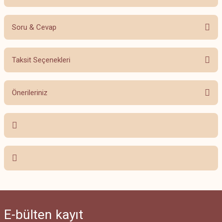
Soru & Cevap
Bu ürüne ilk yorumu siz yapın!
Taksit Seçenekleri
Yorum Yaz
Ürün hakkında henüz soru sorulmamış.
Önerileriniz
Soru Sor
Bu ürünün fiyat bilgisi, resim, ürün açıklamalarında ve diğer konularda
yetersiz gördüğünüz noktaları öneri formunu kullanarak tarafımıza
iletebilirsiniz.
Görüş ve önerileriniz için teşekkür ederiz.
Ürün resmi kalitesiz, bozuk veya görüntülenemiyor.
Ürün açıklamasında eksik bilgiler bulunuyor.
Ürün bilgilerinde hatalar bulunuyor.
E-bülten
kayıt
Ürün fiyatı diğer sitelerden daha pahalı.