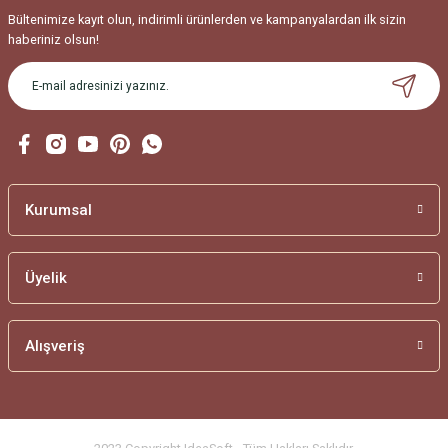
Bu ürüne benzer farklı alternatifler olmalı.
Bültenimize kayıt olun, indirimli ürünlerden ve kampanyalardan ilk sizin
haberiniz olsun!
Gönder
Kurumsal
Üyelik
Alışveriş