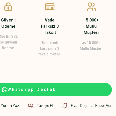
Güvenli
Vade
15.000+
Ödeme
Farksız 3
Mutlu
Taksit
Müşteri
256 Bit SSL
ile güvenli
Tüm kredi
👥 15.000+
ödeme.
kartlarına 3
Mutlu Müşteri
taksit imkânı.
Whatsapp Destek
Yorum Yaz
Tavsiye Et
Fiyatı Düşünce Haber Ver