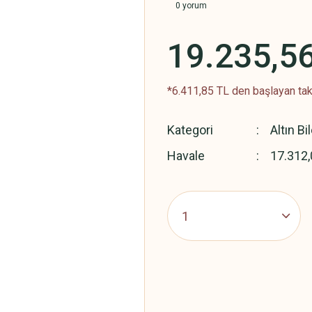
0 yorum
19.235,5
*6.411,85 TL den başlayan taks
Kategori
Altın Bi
Havale
17.312,