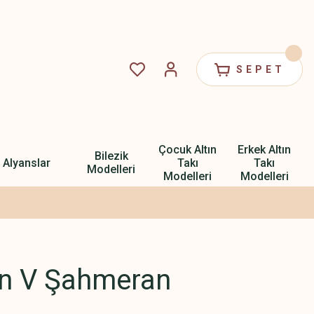
SEPET
Çocuk Altın
Erkek Altın
Bilezik
Alyanslar
Takı
Takı
Modelleri
Modelleri
Modelleri
ın V Şahmeran