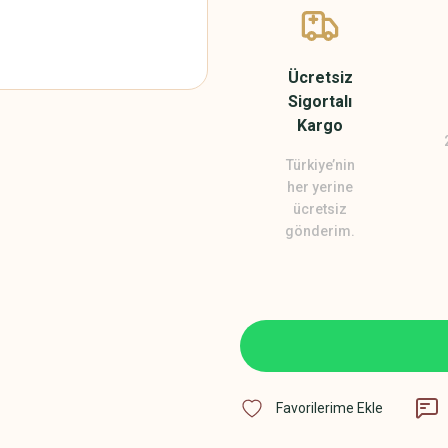
Ücretsiz
Sigortalı
Kargo
Türkiye’nin
her yerine
ücretsiz
gönderim.