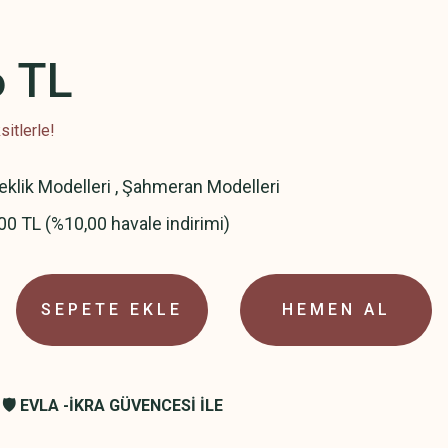
6 TL
itlerle!
leklik Modelleri
,
Şahmeran Modelleri
00 TL (%10,00 havale indirimi)
SEPETE EKLE
HEMEN AL
🛡️ EVLA -İKRA GÜVENCESİ İLE