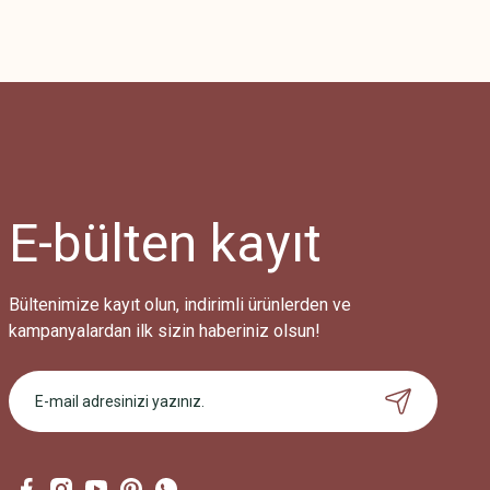
Bu ürünün fiyat bilgisi, resim, ürün açıklamalarında ve diğer konularda
Görüş ve önerileriniz için teşekkür ederiz.
Ürün resmi kalitesiz, bozuk veya görüntülenemiyor.
Ürün açıklamasında eksik bilgiler bulunuyor.
Ürün bilgilerinde hatalar bulunuyor.
Ürün fiyatı diğer sitelerden daha pahalı.
E-bülten
kayıt
Bu ürüne benzer farklı alternatifler olmalı.
Bültenimize kayıt olun, indirimli ürünlerden ve
kampanyalardan ilk sizin haberiniz olsun!