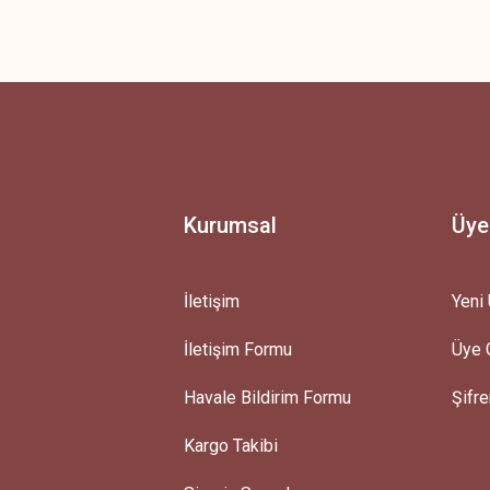
 yetersiz gördüğünüz noktaları öneri formunu kullanarak tarafımıza iletebilirsini
Ürün hakkında henüz soru sorulmamış.
Bu ürüne ilk yorumu siz yapın!
Yorum Yaz
Soru Sor
Kurumsal
Üye
İletişim
Yeni 
İletişim Formu
Üye G
Gönder
Havale Bildirim Formu
Şifr
Kargo Takibi