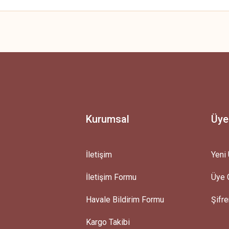
 yetersiz gördüğünüz noktaları öneri formunu kullanarak tarafımıza iletebilirsini
Ürün hakkında henüz soru sorulmamış.
Bu ürüne ilk yorumu siz yapın!
Yorum Yaz
Soru Sor
Kurumsal
Üye
İletişim
Yeni 
İletişim Formu
Üye G
Gönder
Havale Bildirim Formu
Şifr
Kargo Takibi