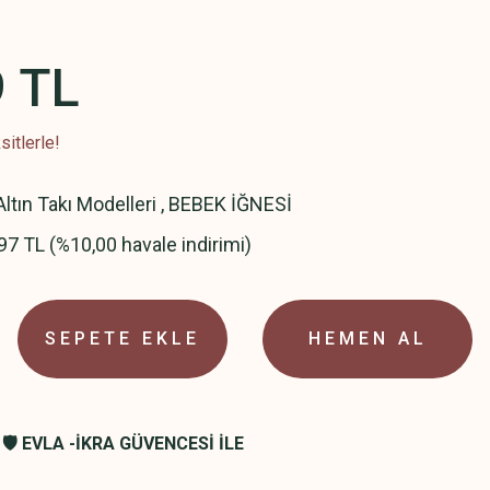
9 TL
itlerle!
ltın Takı Modelleri
,
BEBEK İĞNESİ
97 TL (%10,00 havale indirimi)
SEPETE EKLE
HEMEN AL
🛡️ EVLA -İKRA GÜVENCESİ İLE