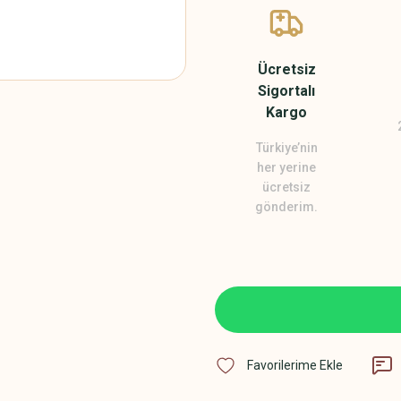
Ücretsiz
Sigortalı
Kargo
Türkiye’nin
her yerine
ücretsiz
gönderim.