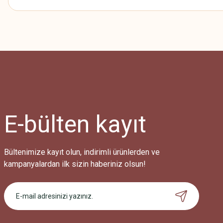
Bu ürünün fiyat bilgisi, resim, ürün açıklamalarında ve diğer konularda
Görüş ve önerileriniz için teşekkür ederiz.
Ürün resmi kalitesiz, bozuk veya görüntülenemiyor.
Ürün açıklamasında eksik bilgiler bulunuyor.
Ürün bilgilerinde hatalar bulunuyor.
Ürün fiyatı diğer sitelerden daha pahalı.
E-bülten
kayıt
Bu ürüne benzer farklı alternatifler olmalı.
Bültenimize kayıt olun, indirimli ürünlerden ve
kampanyalardan ilk sizin haberiniz olsun!