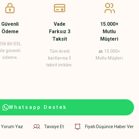
Güvenli
Vade
15.000+
Ödeme
Farksız 3
Mutlu
Taksit
Müşteri
256 Bit SSL
ile güvenli
Tüm kredi
👥 15.000+
ödeme.
kartlarına 3
Mutlu Müşteri
taksit imkânı.
Whatsapp Destek
Yorum Yaz
Tavsiye Et
Fiyatı Düşünce Haber Ver