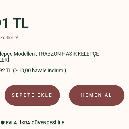
91 TL
ksitlerle!
elepçe Modelleri
,
TRABZON HASIR KELEPÇE
LERİ
92 TL (%10,00 havale indirimi)
SEPETE EKLE
HEMEN AL
🛡️ EVLA -İKRA GÜVENCESİ İLE