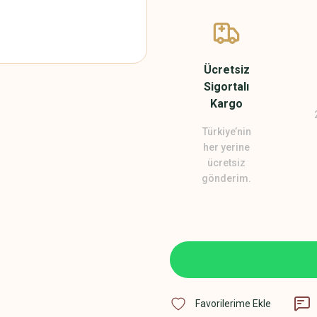
Ücretsiz
Sigortalı
Kargo
Türkiye’nin
her yerine
ücretsiz
gönderim.