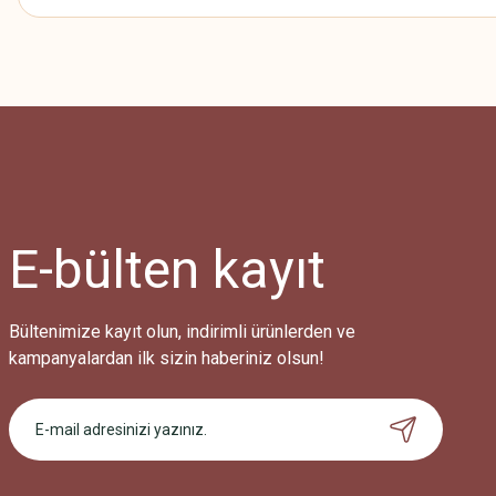
Bu ürünün fiyat bilgisi, resim, ürün açıklamalarında ve diğer konularda
Görüş ve önerileriniz için teşekkür ederiz.
Ürün resmi kalitesiz, bozuk veya görüntülenemiyor.
Ürün açıklamasında eksik bilgiler bulunuyor.
Ürün bilgilerinde hatalar bulunuyor.
Ürün fiyatı diğer sitelerden daha pahalı.
E-bülten
kayıt
Bu ürüne benzer farklı alternatifler olmalı.
Bültenimize kayıt olun, indirimli ürünlerden ve
kampanyalardan ilk sizin haberiniz olsun!