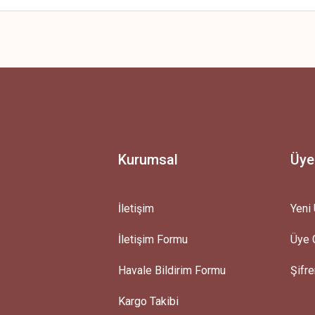
 yetersiz gördüğünüz noktaları öneri formunu kullanarak tarafımıza iletebilirsini
Ürün hakkında henüz soru sorulmamış.
Bu ürüne ilk yorumu siz yapın!
Yorum Yaz
Soru Sor
Kurumsal
Üye
İletişim
Yeni 
İletişim Formu
Üye G
Gönder
Havale Bildirim Formu
Şifr
Kargo Takibi