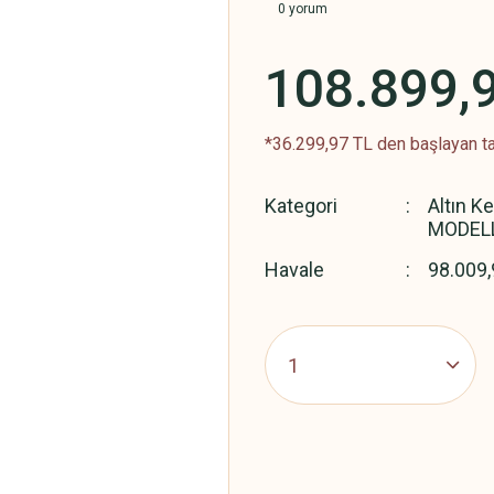
0 yorum
108.899,
*36.299,97 TL den başlayan ta
Kategori
Altın K
MODEL
Havale
98.009,