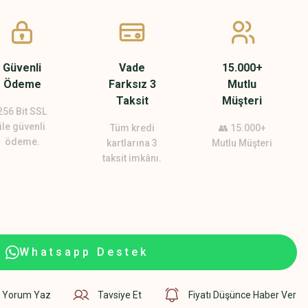
Güvenli
Vade
15.000+
Ödeme
Farksız 3
Mutlu
Taksit
Müşteri
256 Bit SSL
ile güvenli
Tüm kredi
👥 15.000+
ödeme.
kartlarına 3
Mutlu Müşteri
taksit imkânı.
Whatsapp Destek
Yorum Yaz
Tavsiye Et
Fiyatı Düşünce Haber Ver