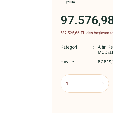
0 yorum
97.576,9
*32.525,66 TL den başlayan ta
Kategori
Altın K
MODEL
Havale
87.819,