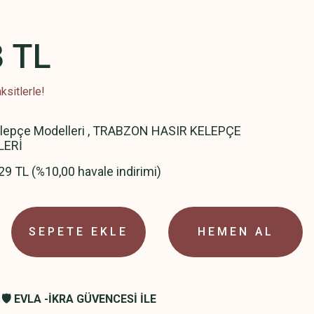
8 TL
ksitlerle!
elepçe Modelleri
,
TRABZON HASIR KELEPÇE
LERİ
29 TL (%10,00 havale indirimi)
SEPETE EKLE
HEMEN AL
🛡️ EVLA -İKRA GÜVENCESİ İLE