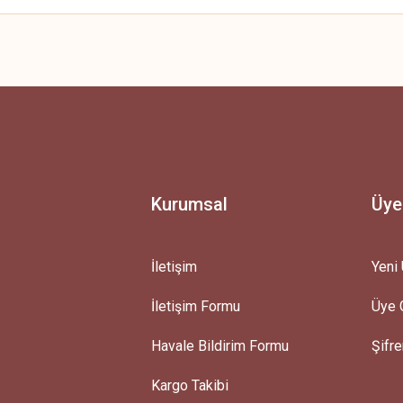
 yetersiz gördüğünüz noktaları öneri formunu kullanarak tarafımıza iletebilirsini
Ürün hakkında henüz soru sorulmamış.
Bu ürüne ilk yorumu siz yapın!
Yorum Yaz
Soru Sor
Kurumsal
Üye
İletişim
Yeni 
İletişim Formu
Üye G
Gönder
Havale Bildirim Formu
Şifr
Kargo Takibi