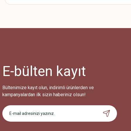
Bu ürünün fiyat bilgisi, resim, ürün açıklamalarında ve diğer konularda
Görüş ve önerileriniz için teşekkür ederiz.
Ürün resmi kalitesiz, bozuk veya görüntülenemiyor.
Ürün açıklamasında eksik bilgiler bulunuyor.
Ürün bilgilerinde hatalar bulunuyor.
Ürün fiyatı diğer sitelerden daha pahalı.
E-bülten
kayıt
Bu ürüne benzer farklı alternatifler olmalı.
Bültenimize kayıt olun, indirimli ürünlerden ve
kampanyalardan ilk sizin haberiniz olsun!