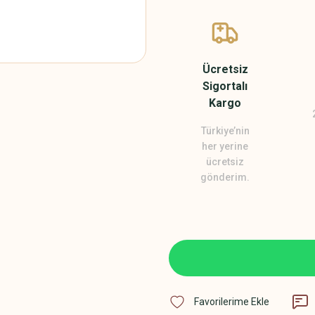
Ücretsiz
Sigortalı
Kargo
Türkiye’nin
her yerine
ücretsiz
gönderim.