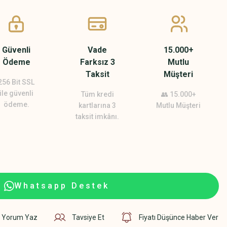
Güvenli
Vade
15.000+
Ödeme
Farksız 3
Mutlu
Taksit
Müşteri
256 Bit SSL
ile güvenli
Tüm kredi
👥 15.000+
ödeme.
kartlarına 3
Mutlu Müşteri
taksit imkânı.
Whatsapp Destek
Yorum Yaz
Tavsiye Et
Fiyatı Düşünce Haber Ver