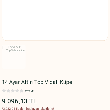
SAMANYOLU BİLEKLİK
MODELLERİ
SU YOLU BİLEKLİK
MODELLERİ
TAŞLI BİLEKLİK
MODELLERİ
TAŞSIZ BİLEKLİK
MODELLERİ
TUĞRALI BİLEKLİK
MODELLERİ
14 Ayar Altın Top Vidalı Küpe
0 yorum
9.096,13 TL
*3.032,04 TL den başlayan taksitlerle!