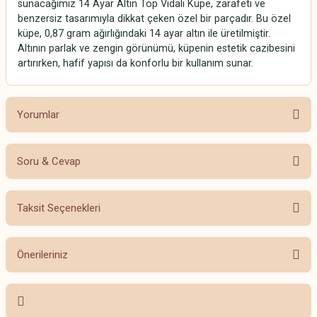
sunacağımız 14 Ayar Altın Top Vidalı Küpe, zarafeti ve
benzersiz tasarımıyla dikkat çeken özel bir parçadır. Bu özel
küpe, 0,87 gram ağırlığındaki 14 ayar altın ile üretilmiştir.
Altının parlak ve zengin görünümü, küpenin estetik cazibesini
artırırken, hafif yapısı da konforlu bir kullanım sunar.
Yorumlar
Soru & Cevap
Bu ürüne ilk yorumu siz yapın!
Taksit Seçenekleri
Yorum Yaz
Ürün hakkında henüz soru sorulmamış.
Önerileriniz
Soru Sor
Bu ürünün fiyat bilgisi, resim, ürün açıklamalarında ve diğer konularda
yetersiz gördüğünüz noktaları öneri formunu kullanarak tarafımıza