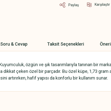
Karşılaştır
Paylaş
Soru & Cevap
Taksit Seçenekleri
Öneri
 Kuyumculuk, özgün ve şık tasarımlarıyla tanınan bir mark
dikkat çeken özel bir parçadır. Bu özel küpe, 1,73 gram ağırl
i artırırken, hafif yapısı da konforlu bir kullanım sunar.
 yetersiz gördüğünüz noktaları öneri formunu kullanarak tarafımıza iletebilirsini