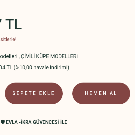
7 TL
itlerle!
delleri
,
ÇİVİLİ KÜPE MODELLERi
04 TL (%10,00 havale indirimi)
SEPETE EKLE
HEMEN AL
🛡️ EVLA -İKRA GÜVENCESİ İLE