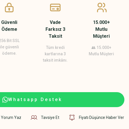
Güvenli
Vade
15.000+
Ödeme
Farksız 3
Mutlu
Taksit
Müşteri
256 Bit SSL
ile güvenli
Tüm kredi
👥 15.000+
ödeme.
kartlarına 3
Mutlu Müşteri
taksit imkânı.
Whatsapp Destek
Yorum Yaz
Tavsiye Et
Fiyatı Düşünce Haber Ver