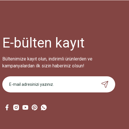
Ürün resmi kalitesiz, bozuk veya görüntülenemiyor.
Ürün açıklamasında eksik bilgiler bulunuyor.
Ürün bilgilerinde hatalar bulunuyor.
Ürün fiyatı diğer sitelerden daha pahalı.
E-bülten
kayıt
Bu ürüne benzer farklı alternatifler olmalı.
Bültenimize kayıt olun, indirimli ürünlerden ve
kampanyalardan ilk sizin haberiniz olsun!