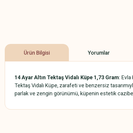
Ürün Bilgisi
Yorumlar
14 Ayar Altın Tektaş Vidalı Küpe 1,73 Gram
: Evla
Tektaş Vidalı Küpe, zarafeti ve benzersiz tasarımıyla 
parlak ve zengin görünümü, küpenin estetik cazibesin
Bu ürünün fiyat bilgisi, resim, ürün açıklamalarında ve diğer konularda
Görüş ve önerileriniz için teşekkür ederiz.