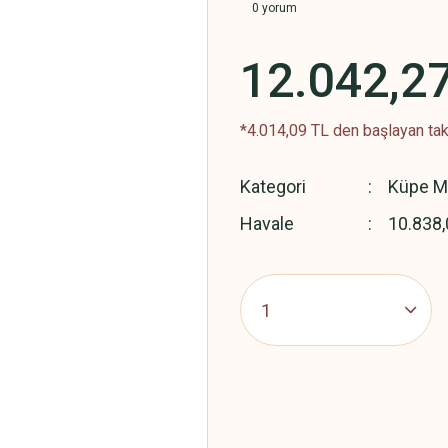
0 yorum
12.042,2
*4.014,09 TL den başlayan taks
Kategori
Küpe Mo
Havale
10.838,