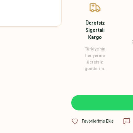
Ücretsiz
Sigortalı
Kargo
Türkiye’nin
her yerine
ücretsiz
gönderim.