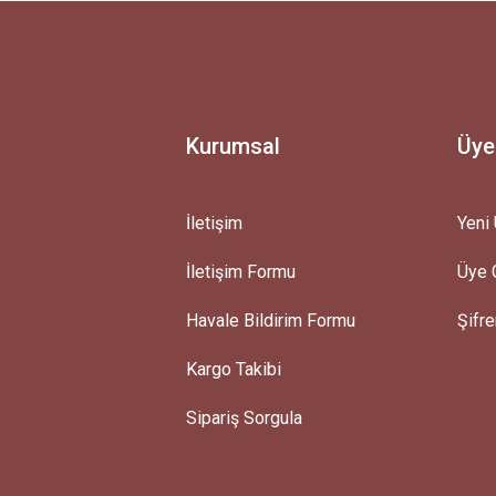
Ürün hakkında henüz soru sorulmamış.
Bu ürüne ilk yorumu siz yapın!
Yorum Yaz
Soru Sor
Kurumsal
Üye
İletişim
Yeni 
İletişim Formu
Üye G
Gönder
Havale Bildirim Formu
Şifr
Kargo Takibi
Sipariş Sorgula