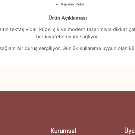
Kapama: Vidalı
Ürün Açıklaması
tın tektaş vidalı küpe, şık ve modern tasarımıyla dikkat çeki
her kıyafetle uyum sağlıyor.
sağlam bir duruş sergiliyor. Günlük kullanıma uygun olan küpe
 yetersiz gördüğünüz noktaları öneri formunu kullanarak tarafımıza iletebilirsini
Ürün hakkında henüz soru sorulmamış.
Bu ürüne ilk yorumu siz yapın!
Yorum Yaz
Soru Sor
Kurumsal
Üye