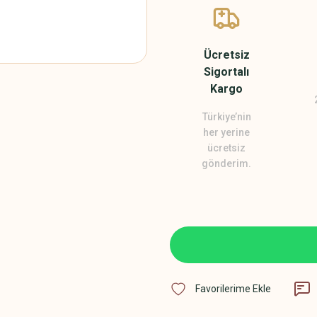
Ücretsiz
Sigortalı
Kargo
Türkiye’nin
her yerine
ücretsiz
gönderim.