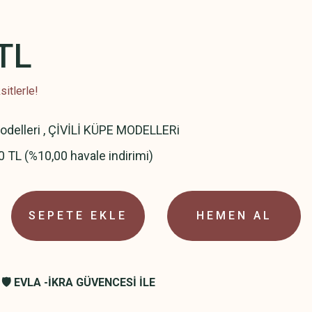
TL
itlerle!
delleri
,
ÇİVİLİ KÜPE MODELLERi
0 TL (%10,00 havale indirimi)
SEPETE EKLE
HEMEN AL
🛡️ EVLA -İKRA GÜVENCESİ İLE