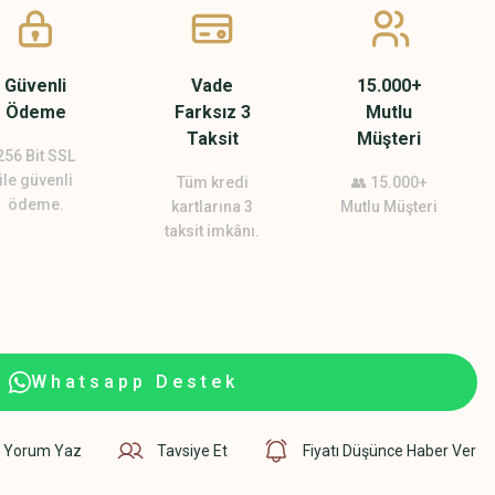
Güvenli
Vade
15.000+
Ödeme
Farksız 3
Mutlu
Taksit
Müşteri
256 Bit SSL
ile güvenli
Tüm kredi
👥 15.000+
ödeme.
kartlarına 3
Mutlu Müşteri
taksit imkânı.
Whatsapp Destek
Yorum Yaz
Tavsiye Et
Fiyatı Düşünce Haber Ver