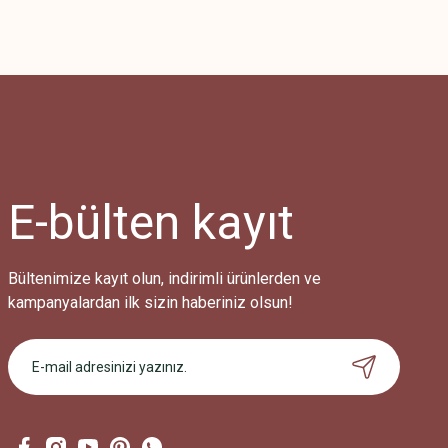
Bu ürünün fiyat bilgisi, resim, ürün açıklamalarında ve diğer konularda
Görüş ve önerileriniz için teşekkür ederiz.
Ürün resmi kalitesiz, bozuk veya görüntülenemiyor.
Ürün açıklamasında eksik bilgiler bulunuyor.
Ürün bilgilerinde hatalar bulunuyor.
Ürün fiyatı diğer sitelerden daha pahalı.
E-bülten
kayıt
Bu ürüne benzer farklı alternatifler olmalı.
Bültenimize kayıt olun, indirimli ürünlerden ve
kampanyalardan ilk sizin haberiniz olsun!