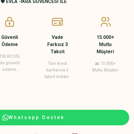
🛡️ EVLA -İKRA GÜVENCESİ İLE
Güvenli
Vade
15.000+
Ödeme
Farksız 3
Mutlu
Taksit
Müşteri
256 Bit SSL
ile güvenli
Tüm kredi
👥 15.000+
ödeme.
kartlarına 3
Mutlu Müşteri
taksit imkânı.
Whatsapp Destek