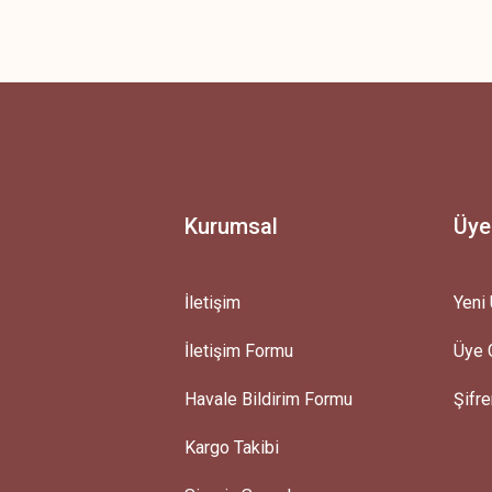
 yetersiz gördüğünüz noktaları öneri formunu kullanarak tarafımıza iletebilirsini
Ürün hakkında henüz soru sorulmamış.
Bu ürüne ilk yorumu siz yapın!
Yorum Yaz
Soru Sor
Kurumsal
Üye
İletişim
Yeni 
İletişim Formu
Üye G
Gönder
Havale Bildirim Formu
Şifr
Kargo Takibi