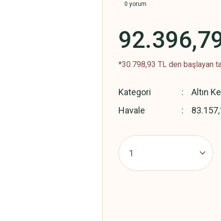
0 yorum
92.396,7
*30.798,93 TL den başlayan ta
Kategori
Altın K
Havale
83.157,