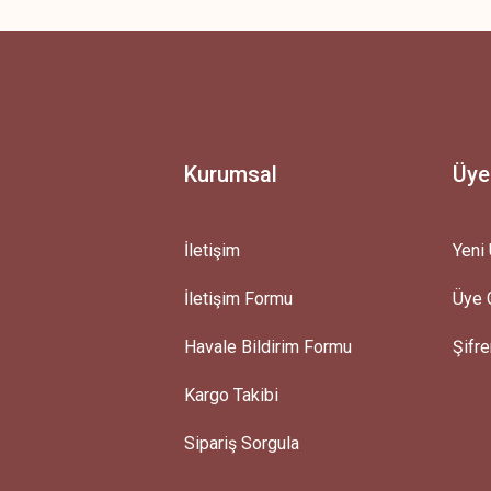
Ürün hakkında henüz soru sorulmamış.
Bu ürüne ilk yorumu siz yapın!
Yorum Yaz
Soru Sor
Kurumsal
Üye
İletişim
Yeni 
İletişim Formu
Üye G
Gönder
Havale Bildirim Formu
Şifr
Kargo Takibi
Sipariş Sorgula