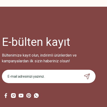
Görüş ve önerileriniz için teşekkür ederiz.
Ürün resmi kalitesiz, bozuk veya görüntülenemiyor.
Ürün açıklamasında eksik bilgiler bulunuyor.
Ürün bilgilerinde hatalar bulunuyor.
Ürün fiyatı diğer sitelerden daha pahalı.
E-bülten
kayıt
Bu ürüne benzer farklı alternatifler olmalı.
Bültenimize kayıt olun, indirimli ürünlerden ve
kampanyalardan ilk sizin haberiniz olsun!