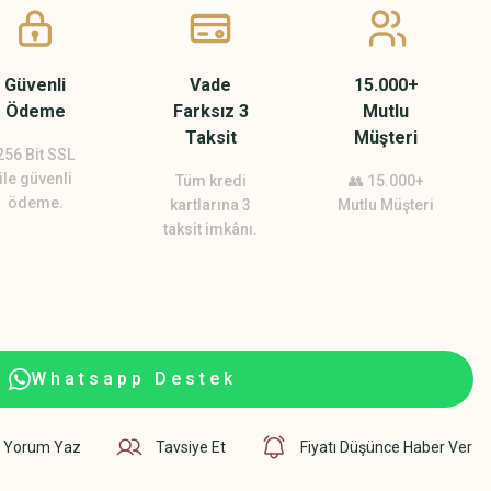
Güvenli
Vade
15.000+
Ödeme
Farksız 3
Mutlu
Taksit
Müşteri
256 Bit SSL
ile güvenli
Tüm kredi
👥 15.000+
ödeme.
kartlarına 3
Mutlu Müşteri
taksit imkânı.
Whatsapp Destek
Yorum Yaz
Tavsiye Et
Fiyatı Düşünce Haber Ver