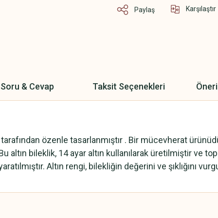
Karşılaştır
Paylaş
Soru & Cevap
Taksit Seçenekleri
Öneri
uk tarafından özenle tasarlanmıştır . Bir mücevherat ürünüd
Bu altın bileklik, 14 ayar altın kullanılarak üretilmiştir ve t
yaratılmıştır. Altın rengi, bilekliğin değerini ve şıklığını vurgu
 yetersiz gördüğünüz noktaları öneri formunu kullanarak tarafımıza iletebilirsini