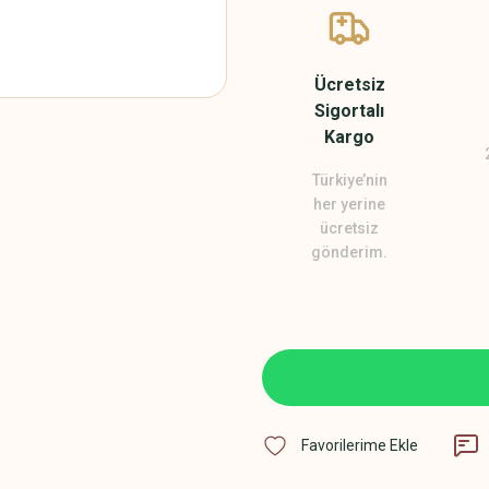
Ücretsiz
Sigortalı
Kargo
Türkiye’nin
her yerine
ücretsiz
gönderim.