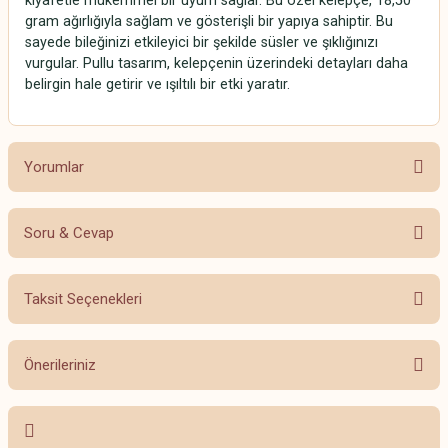
kıyafetle mükemmel bir uyum sağlar. Bu özel kelepçe, 18,50
gram ağırlığıyla sağlam ve gösterişli bir yapıya sahiptir. Bu
sayede bileğinizi etkileyici bir şekilde süsler ve şıklığınızı
vurgular. Pullu tasarım, kelepçenin üzerindeki detayları daha
belirgin hale getirir ve ışıltılı bir etki yaratır.
Yorumlar
Soru & Cevap
Bu ürüne ilk yorumu siz yapın!
Taksit Seçenekleri
Yorum Yaz
Ürün hakkında henüz soru sorulmamış.
Önerileriniz
Soru Sor
Bu ürünün fiyat bilgisi, resim, ürün açıklamalarında ve diğer konularda
yetersiz gördüğünüz noktaları öneri formunu kullanarak tarafımıza