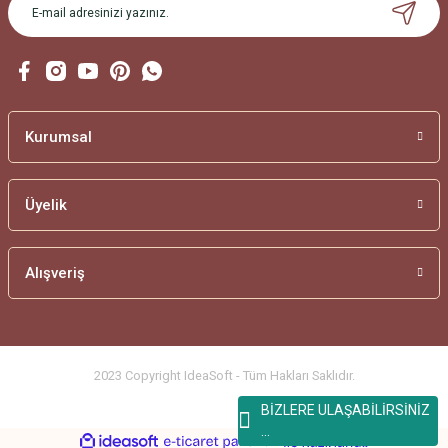
Gönder
Kurumsal
Üyelik
Alışveriş
2023 Copyright IdeaSoft - Tüm Hakları Saklıdır.
BİZLERE ULAŞABİLİRSİNİZ
...
ideasoft
ile
e-