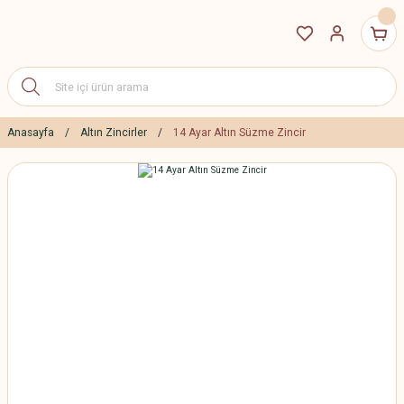
Anasayfa
Altın Zincirler
14 Ayar Altın Süzme Zincir