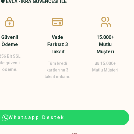
🛡️ EVLA -İKRA GÜVENCESİ İLE
Güvenli
Vade
15.000+
Ödeme
Farksız 3
Mutlu
Taksit
Müşteri
256 Bit SSL
ile güvenli
Tüm kredi
👥 15.000+
ödeme.
kartlarına 3
Mutlu Müşteri
taksit imkânı.
Whatsapp Destek