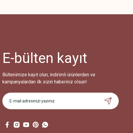
Bu ürünün fiyat bilgisi, resim, ürün açıklamalarında ve diğer konularda
Görüş ve önerileriniz için teşekkür ederiz.
Ürün resmi kalitesiz, bozuk veya görüntülenemiyor.
Ürün açıklamasında eksik bilgiler bulunuyor.
Ürün bilgilerinde hatalar bulunuyor.
Ürün fiyatı diğer sitelerden daha pahalı.
E-bülten
kayıt
Bu ürüne benzer farklı alternatifler olmalı.
Bültenimize kayıt olun, indirimli ürünlerden ve
kampanyalardan ilk sizin haberiniz olsun!