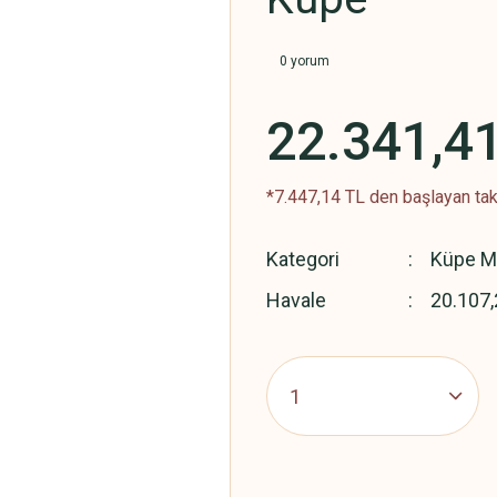
0 yorum
22.341,4
*7.447,14 TL den başlayan taks
Kategori
Küpe Mo
Havale
20.107,