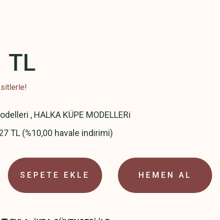
1 TL
itlerle!
delleri
,
HALKA KÜPE MODELLERi
27 TL (%10,00 havale indirimi)
SEPETE EKLE
HEMEN AL