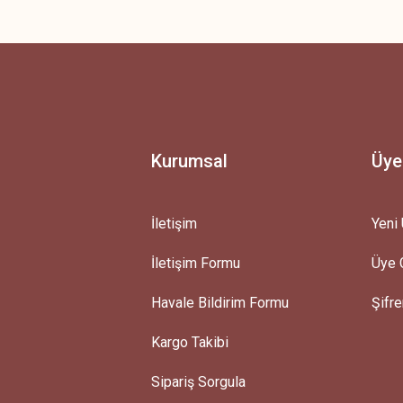
 yetersiz gördüğünüz noktaları öneri formunu kullanarak tarafımıza iletebilirsini
Ürün hakkında henüz soru sorulmamış.
Bu ürüne ilk yorumu siz yapın!
Yorum Yaz
Soru Sor
Kurumsal
Üye
İletişim
Yeni 
İletişim Formu
Üye G
Gönder
Havale Bildirim Formu
Şifr
Kargo Takibi
Sipariş Sorgula