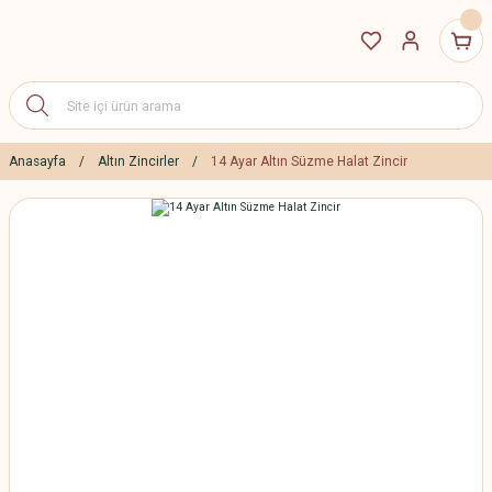
Anasayfa
Altın Zincirler
14 Ayar Altın Süzme Halat Zincir