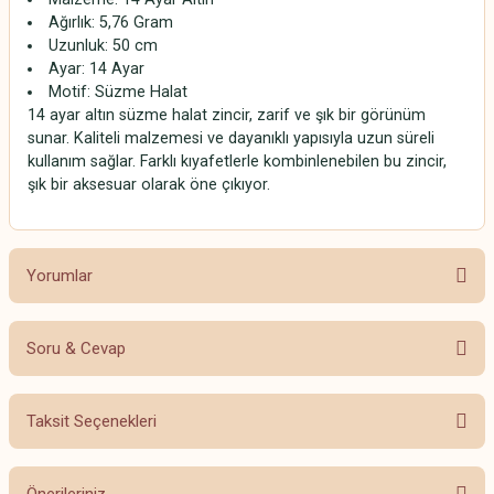
Ağırlık: 5,76 Gram
Uzunluk: 50 cm
Ayar: 14 Ayar
Motif: Süzme Halat
14 ayar altın süzme halat zincir, zarif ve şık bir görünüm
sunar. Kaliteli malzemesi ve dayanıklı yapısıyla uzun süreli
kullanım sağlar. Farklı kıyafetlerle kombinlenebilen bu zincir,
şık bir aksesuar olarak öne çıkıyor.
Yorumlar
Soru & Cevap
Bu ürüne ilk yorumu siz yapın!
Taksit Seçenekleri
Yorum Yaz
Ürün hakkında henüz soru sorulmamış.