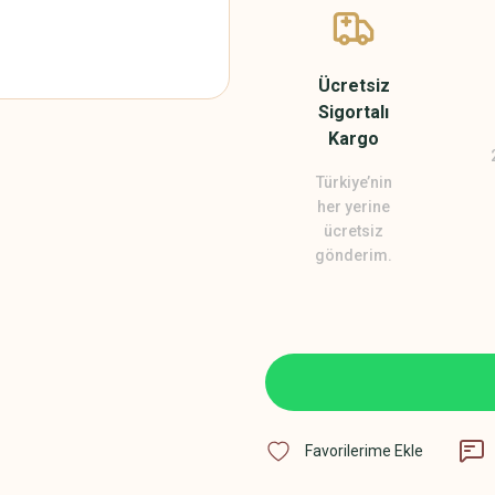
Ücretsiz
Sigortalı
Kargo
Türkiye’nin
her yerine
ücretsiz
gönderim.