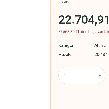
0 yorum
22.704,9
*7.568,30 TL den başlayan taks
Kategori
Altın Zi
Havale
20.434,