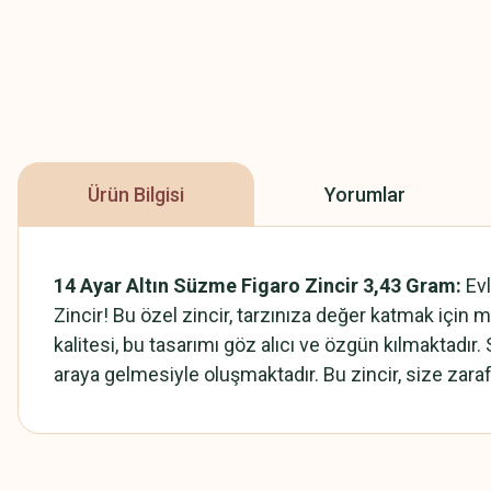
Ürün Bilgisi
Yorumlar
14 Ayar Altın Süzme Figaro Zincir 3,43 Gram:
Ev
Zincir! Bu özel zincir, tarzınıza değer katmak için mü
kalitesi, bu tasarımı göz alıcı ve özgün kılmaktadır.
araya gelmesiyle oluşmaktadır. Bu zincir, size zarafe
Bu ürünün fiyat bilgisi, resim, ürün açıklamalarında ve diğer konularda