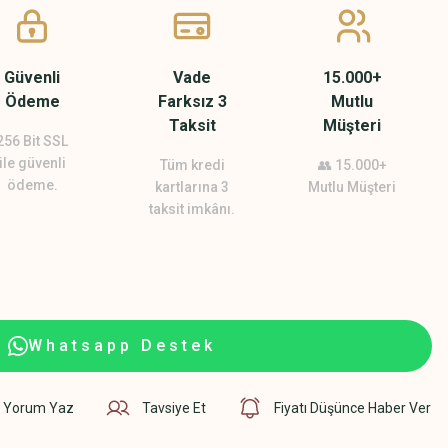
Güvenli
Vade
15.000+
Ödeme
Farksız 3
Mutlu
Taksit
Müşteri
256 Bit SSL
ile güvenli
Tüm kredi
👥 15.000+
ödeme.
kartlarına 3
Mutlu Müşteri
taksit imkânı.
Whatsapp Destek
Yorum Yaz
Tavsiye Et
Fiyatı Düşünce Haber Ver