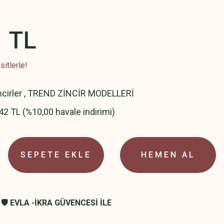
1 TL
itlerle!
ncirler
,
TREND ZİNCİR MODELLERİ
42 TL (%10,00 havale indirimi)
SEPETE EKLE
HEMEN AL
🛡️ EVLA -İKRA GÜVENCESİ İLE