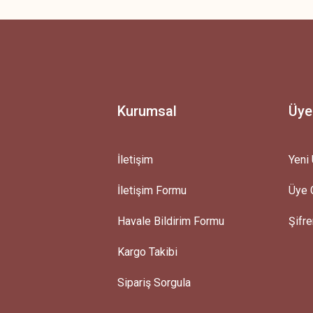
Ürün hakkında henüz soru sorulmamış.
Bu ürüne ilk yorumu siz yapın!
Yorum Yaz
Soru Sor
Kurumsal
Üye
İletişim
Yeni 
İletişim Formu
Üye G
Gönder
Havale Bildirim Formu
Şifr
Kargo Takibi
Sipariş Sorgula