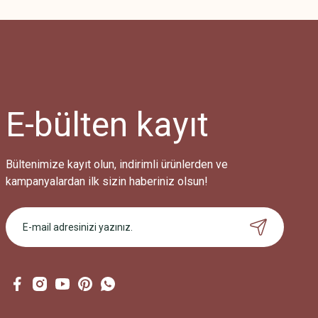
Görüş ve önerileriniz için teşekkür ederiz.
Ürün resmi kalitesiz, bozuk veya görüntülenemiyor.
Ürün açıklamasında eksik bilgiler bulunuyor.
Ürün bilgilerinde hatalar bulunuyor.
Ürün fiyatı diğer sitelerden daha pahalı.
E-bülten
kayıt
Bu ürüne benzer farklı alternatifler olmalı.
Bültenimize kayıt olun, indirimli ürünlerden ve
kampanyalardan ilk sizin haberiniz olsun!