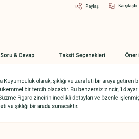
Karşılaştır
Paylaş
Soru & Cevap
Taksit Seçenekleri
Öneri
la Kuyumculuk olarak, şıklığı ve zarafeti bir araya getire
kemmel bir tercih olacaktır. Bu benzersiz zincir, 14 ayar altı
 Süzme Figaro zincirin incelikli detayları ve özenle işlenmi
ti ve şıklığı bir arada sunacaktır.
 yetersiz gördüğünüz noktaları öneri formunu kullanarak tarafımıza iletebilirsini