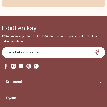
Ürün resmi kalitesiz, bozuk veya görüntülenemiyor.
Ürün açıklamasında eksik bilgiler bulunuyor.
Ürün bilgilerinde hatalar bulunuyor.
E-bülten
kayıt
Ürün fiyatı diğer sitelerden daha pahalı.
Bu ürüne benzer farklı alternatifler olmalı.
Bültenimize kayıt olun, indirimli ürünlerden ve kampanyalardan ilk sizin
haberiniz olsun!
Gönder
Kurumsal
Üyelik