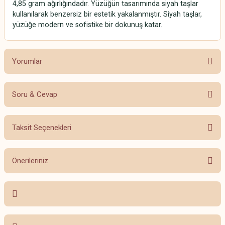
4,85 gram ağırlığındadır. Yüzüğün tasarımında siyah taşlar
kullanılarak benzersiz bir estetik yakalanmıştır. Siyah taşlar,
yüzüğe modern ve sofistike bir dokunuş katar.
Yorumlar
Soru & Cevap
Bu ürüne ilk yorumu siz yapın!
Taksit Seçenekleri
Yorum Yaz
Ürün hakkında henüz soru sorulmamış.
Önerileriniz
Soru Sor
Bu ürünün fiyat bilgisi, resim, ürün açıklamalarında ve diğer konularda
yetersiz gördüğünüz noktaları öneri formunu kullanarak tarafımıza
iletebilirsiniz.
Görüş ve önerileriniz için teşekkür ederiz.