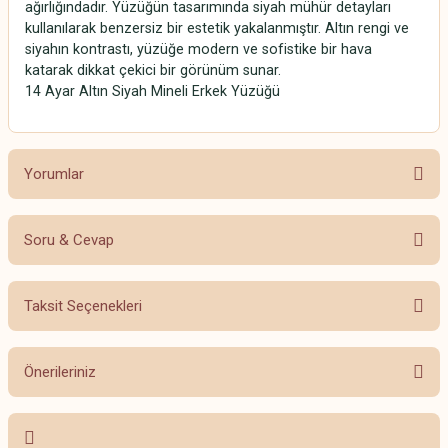
ağırlığındadır. Yüzüğün tasarımında siyah mühür detayları
kullanılarak benzersiz bir estetik yakalanmıştır. Altın rengi ve
siyahın kontrastı, yüzüğe modern ve sofistike bir hava
katarak dikkat çekici bir görünüm sunar.
14 Ayar Altın Siyah Mineli Erkek Yüzüğü
Yorumlar
Soru & Cevap
Bu ürüne ilk yorumu siz yapın!
Taksit Seçenekleri
Yorum Yaz
Ürün hakkında henüz soru sorulmamış.
Önerileriniz
Soru Sor
Bu ürünün fiyat bilgisi, resim, ürün açıklamalarında ve diğer konularda
yetersiz gördüğünüz noktaları öneri formunu kullanarak tarafımıza