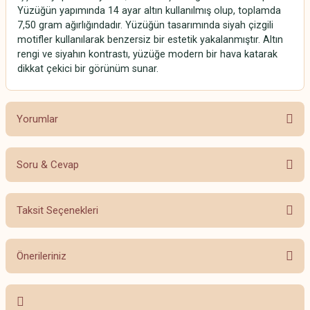
Yüzüğün yapımında 14 ayar altın kullanılmış olup, toplamda
7,50 gram ağırlığındadır. Yüzüğün tasarımında siyah çizgili
motifler kullanılarak benzersiz bir estetik yakalanmıştır. Altın
rengi ve siyahın kontrastı, yüzüğe modern bir hava katarak
dikkat çekici bir görünüm sunar.
Yorumlar
Soru & Cevap
Bu ürüne ilk yorumu siz yapın!
Taksit Seçenekleri
Yorum Yaz
Ürün hakkında henüz soru sorulmamış.
Önerileriniz
Soru Sor
Bu ürünün fiyat bilgisi, resim, ürün açıklamalarında ve diğer konularda
yetersiz gördüğünüz noktaları öneri formunu kullanarak tarafımıza