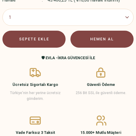
Havale
43.466,25 TL (%10,00 havale indirimi)
SEPETE EKLE
HEMEN AL
🛡️ EVLA -İKRA GÜVENCESİ İLE
Ücretsiz Sigortalı Kargo
Güvenli Ödeme
Türkiye’nin her yerine ücretsiz
256 Bit SSL ile güvenli ödeme.
gönderim.
Vade Farksız 3 Taksit
15.000+ Mutlu Müşteri