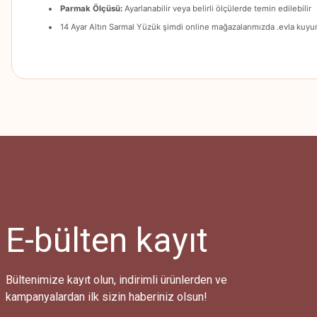
Parmak Ölçüsü:
Ayarlanabilir veya belirli ölçülerde temin edilebilir
14 Ayar Altın Sarmal Yüzük şimdi online mağazalarımızda .evla kuy
Bu ürünün fiyat bilgisi, resim, ürün açıklamalarında ve diğer konularda
Görüş ve önerileriniz için teşekkür ederiz.
Ürün resmi kalitesiz, bozuk veya görüntülenemiyor.
Ürün açıklamasında eksik bilgiler bulunuyor.
Ürün bilgilerinde hatalar bulunuyor.
Ürün fiyatı diğer sitelerden daha pahalı.
E-bülten
kayıt
Bu ürüne benzer farklı alternatifler olmalı.
Bültenimize kayıt olun, indirimli ürünlerden ve
kampanyalardan ilk sizin haberiniz olsun!