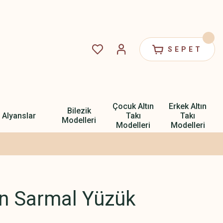
SEPET
Çocuk Altın
Erkek Altın
Bilezik
Alyanslar
Takı
Takı
Modelleri
Modelleri
Modelleri
ın Sarmal Yüzük