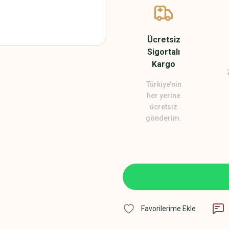
Ücretsiz
Sigortalı
Kargo
Türkiye’nin
her yerine
ücretsiz
gönderim.