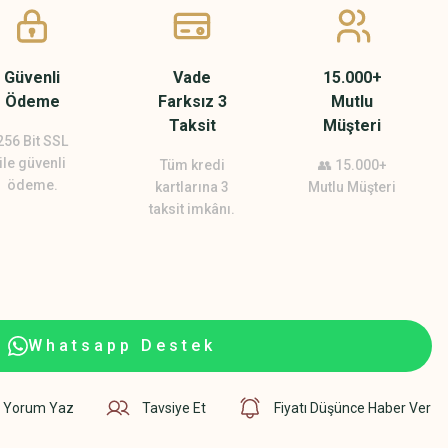
Güvenli
Vade
15.000+
Ödeme
Farksız 3
Mutlu
Taksit
Müşteri
256 Bit SSL
ile güvenli
Tüm kredi
👥 15.000+
ödeme.
kartlarına 3
Mutlu Müşteri
taksit imkânı.
Whatsapp Destek
Yorum Yaz
Tavsiye Et
Fiyatı Düşünce Haber Ver