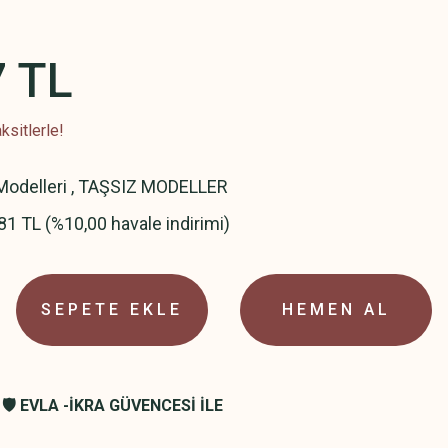
7 TL
ksitlerle!
odelleri
,
TAŞSIZ MODELLER
81 TL (%10,00 havale indirimi)
SEPETE EKLE
HEMEN AL
🛡️ EVLA -İKRA GÜVENCESİ İLE