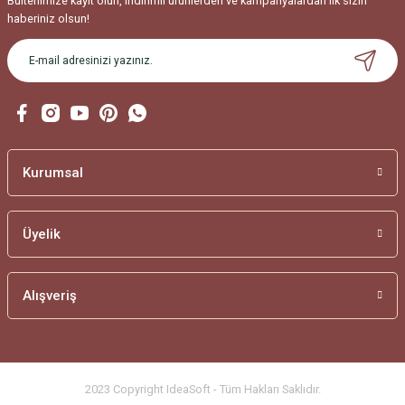
Bültenimize kayıt olun, indirimli ürünlerden ve kampanyalardan ilk sizin
haberiniz olsun!
Gönder
Kurumsal
Üyelik
Alışveriş
2023 Copyright IdeaSoft - Tüm Hakları Saklıdır.