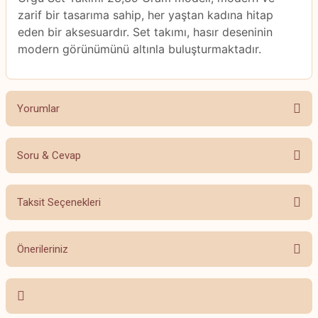
zarif bir tasarıma sahip, her yaştan kadına hitap
eden bir aksesuardır. Set takımı, hasır deseninin
modern görünümünü altınla buluşturmaktadır.
Yorumlar
Soru & Cevap
Bu ürüne ilk yorumu siz yapın!
Taksit Seçenekleri
Yorum Yaz
Ürün hakkında henüz soru sorulmamış.
Önerileriniz
Soru Sor
Bu ürünün fiyat bilgisi, resim, ürün açıklamalarında ve diğer konularda
yetersiz gördüğünüz noktaları öneri formunu kullanarak tarafımıza
iletebilirsiniz.