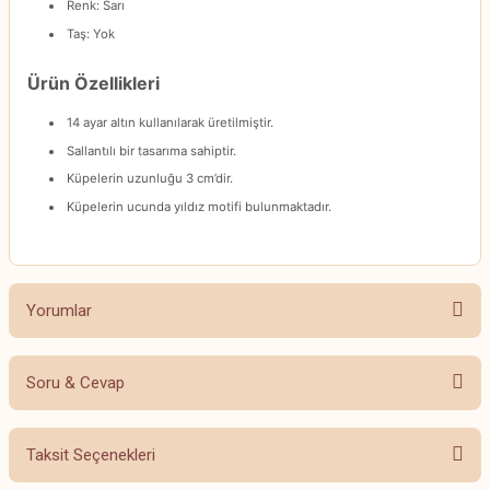
Renk: Sarı
Taş: Yok
Ürün Özellikleri
14 ayar altın kullanılarak üretilmiştir.
Sallantılı bir tasarıma sahiptir.
Küpelerin uzunluğu 3 cm’dir.
Küpelerin ucunda yıldız motifi bulunmaktadır.
Yorumlar
Soru & Cevap
Bu ürüne ilk yorumu siz yapın!
Taksit Seçenekleri
Yorum Yaz
Ürün hakkında henüz soru sorulmamış.