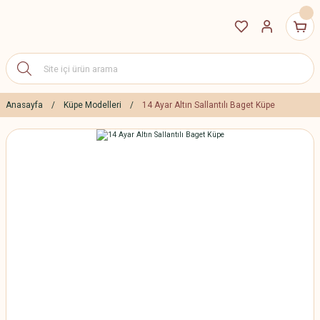
Anasayfa
Küpe Modelleri
14 Ayar Altın Sallantılı Baget Küpe