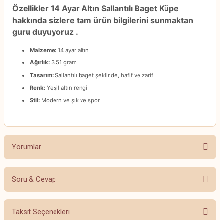
Özellikler 14 Ayar Altın Sallantılı Baget Küpe
hakkında sizlere tam ürün bilgilerini sunmaktan
guru duyuyoruz .
Malzeme:
14 ayar altın
Ağırlık:
3,51 gram
Tasarım:
Sallantılı baget şeklinde, hafif ve zarif
Renk:
Yeşil altın rengi
Stil:
Modern ve şık ve spor
Yorumlar
Soru & Cevap
Bu ürüne ilk yorumu siz yapın!
Taksit Seçenekleri
Yorum Yaz