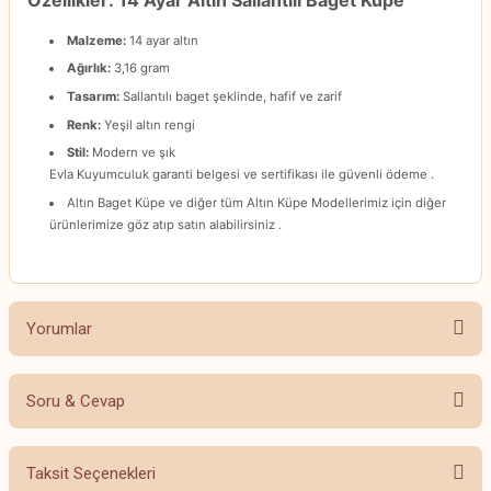
Özellikler: 14 Ayar Altın Sallantılı Baget Küpe
Malzeme:
14 ayar altın
Ağırlık:
3,16 gram
Tasarım:
Sallantılı baget şeklinde, hafif ve zarif
Renk:
Yeşil altın rengi
Stil:
Modern ve şık
Evla Kuyumculuk garanti belgesi ve sertifikası ile güvenli ödeme .
Altın Baget Küpe ve diğer tüm Altın Küpe Modellerimiz için diğer
ürünlerimize göz atıp satın alabilirsiniz .
Yorumlar
Soru & Cevap
Bu ürüne ilk yorumu siz yapın!
Taksit Seçenekleri
Yorum Yaz