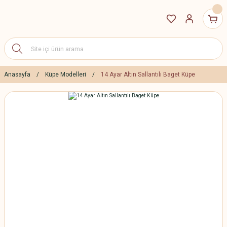
Anasayfa
Küpe Modelleri
14 Ayar Altın Sallantılı Baget Küpe