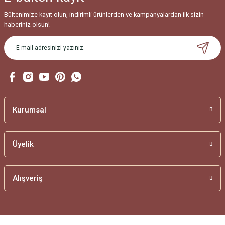
Bu ürüne benzer farklı alternatifler olmalı.
Bültenimize kayıt olun, indirimli ürünlerden ve kampanyalardan ilk sizin
haberiniz olsun!
Gönder
Kurumsal
Üyelik
Alışveriş