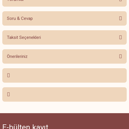
Soru & Cevap
Bu ürüne ilk yorumu siz yapın!
Taksit Seçenekleri
Yorum Yaz
Ürün hakkında henüz soru sorulmamış.
Önerileriniz
Soru Sor
Bu ürünün fiyat bilgisi, resim, ürün açıklamalarında ve diğer konularda
yetersiz gördüğünüz noktaları öneri formunu kullanarak tarafımıza
iletebilirsiniz.
Görüş ve önerileriniz için teşekkür ederiz.
Ürün resmi kalitesiz, bozuk veya görüntülenemiyor.
Ürün açıklamasında eksik bilgiler bulunuyor.
Ürün bilgilerinde hatalar bulunuyor.
E-bülten
kayıt
Ürün fiyatı diğer sitelerden daha pahalı.