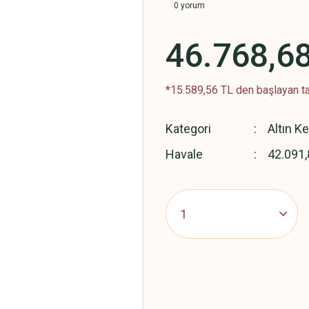
0 yorum
46.768,6
*15.589,56 TL den başlayan ta
Kategori
Altın K
Havale
42.091,