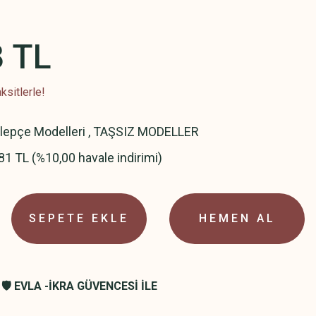
8 TL
ksitlerle!
elepçe Modelleri
,
TAŞSIZ MODELLER
81 TL (%10,00 havale indirimi)
SEPETE EKLE
HEMEN AL
🛡️ EVLA -İKRA GÜVENCESİ İLE