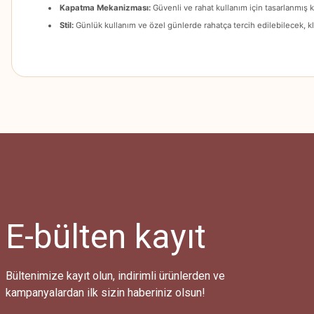
Kapatma Mekanizması:
Güvenli ve rahat kullanım için tasarlanmış
Stil:
Günlük kullanım ve özel günlerde rahatça tercih edilebilecek, kla
Bu ürünün fiyat bilgisi, resim, ürün açıklamalarında ve diğer konularda
Görüş ve önerileriniz için teşekkür ederiz.
Ürün resmi kalitesiz, bozuk veya görüntülenemiyor.
Ürün açıklamasında eksik bilgiler bulunuyor.
Ürün bilgilerinde hatalar bulunuyor.
Ürün fiyatı diğer sitelerden daha pahalı.
E-bülten
kayıt
Bu ürüne benzer farklı alternatifler olmalı.
Bültenimize kayıt olun, indirimli ürünlerden ve
kampanyalardan ilk sizin haberiniz olsun!