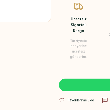
Ücretsiz
Sigortalı
Kargo
Türkiye’nin
her yerine
ücretsiz
gönderim.