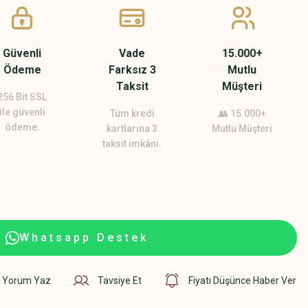
Güvenli
Vade
15.000+
Ödeme
Farksız 3
Mutlu
Taksit
Müşteri
256 Bit SSL
ile güvenli
Tüm kredi
👥 15.000+
ödeme.
kartlarına 3
Mutlu Müşteri
taksit imkânı.
Whatsapp Destek
Yorum Yaz
Tavsiye Et
Fiyatı Düşünce Haber Ver