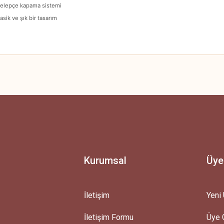
 kelepçe kapama sistemi
sik ve şık bir tasarım
 yetersiz gördüğünüz noktaları öneri formunu kullanarak tarafımıza iletebilirsini
Ürün hakkında henüz soru sorulmamış.
Bu ürüne ilk yorumu siz yapın!
Yorum Yaz
Soru Sor
Kurumsal
Üye
İletişim
Yeni 
İletişim Formu
Üye G