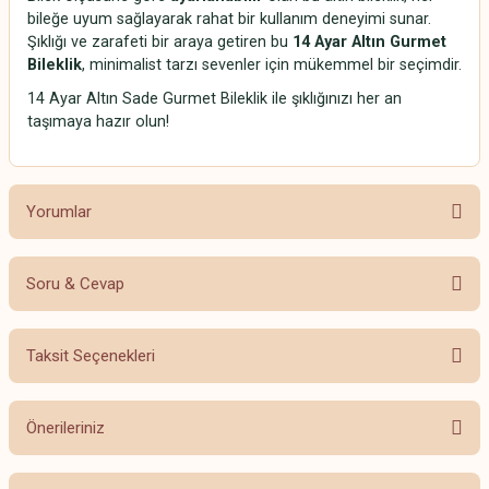
bileğe uyum sağlayarak rahat bir kullanım deneyimi sunar.
Şıklığı ve zarafeti bir araya getiren bu
14 Ayar Altın Gurmet
Bileklik
, minimalist tarzı sevenler için mükemmel bir seçimdir.
14 Ayar Altın Sade Gurmet Bileklik ile şıklığınızı her an
taşımaya hazır olun!
Yorumlar
Soru & Cevap
Çok beğendim
Taksit Seçenekleri
Ürün hakkında henüz soru sorulmamış.
Harika bir ürün,çok beğendim,firmanın iletişimi ve ilgisi için
teşekkür ederim
Önerileriniz
Soru Sor
Marina Özden | 06/11/2025
Bu ürünün fiyat bilgisi, resim, ürün açıklamalarında ve diğer konularda