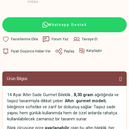
imkânı.
Whatsapp Destek
Yorum Yaz
Tavsiye Et
Karşılaştır
Fiyatı Düşünce Haber Ver
Paylaş
Ürün Bilgisi
14 Ayar Altın Sade Gurmet Bileklik ,
8,30 gram
ağırlığında ve
taşsız tasarımıyla dikkat çeker.
Altın gurmet modeli
,
bileğinize sofistike ve zarif bir dokunuş sağlar. Taşsız sade
yapısı, hem günlük kullanımda hem de özel anlarda rahatça
kullanılabilecek zamansız bir tasarım sunar.
Bilek ölçüsüne göre
ayarlanabilir
olan bu altın bileklik, her