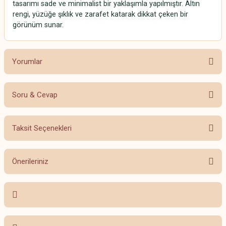
tasarımı sade ve minimalist bir yaklaşımla yapılmıştır. Altın
rengi, yüzüğe şıklık ve zarafet katarak dikkat çeken bir
görünüm sunar.
Yorumlar
Soru & Cevap
Bu ürüne ilk yorumu siz yapın!
Taksit Seçenekleri
Yorum Yaz
Ürün hakkında henüz soru sorulmamış.
Önerileriniz
Soru Sor
Bu ürünün fiyat bilgisi, resim, ürün açıklamalarında ve diğer konularda
yetersiz gördüğünüz noktaları öneri formunu kullanarak tarafımıza
iletebilirsiniz.
Görüş ve önerileriniz için teşekkür ederiz.