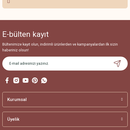
Ürün resmi kalitesiz, bozuk veya görüntülenemiyor.
Ürün açıklamasında eksik bilgiler bulunuyor.
Ürün bilgilerinde hatalar bulunuyor.
E-bülten
kayıt
Ürün fiyatı diğer sitelerden daha pahalı.
Bu ürüne benzer farklı alternatifler olmalı.
Bültenimize kayıt olun, indirimli ürünlerden ve kampanyalardan ilk sizin
haberiniz olsun!
Gönder
Kurumsal
Üyelik