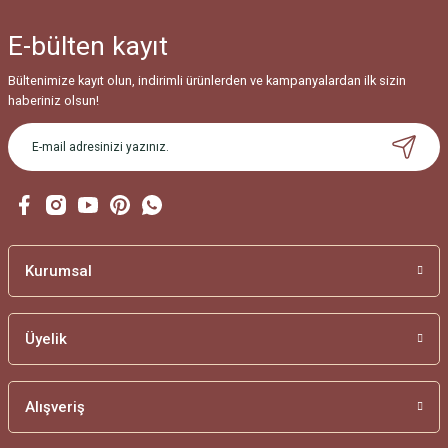
Ürün bilgilerinde hatalar bulunuyor.
E-bülten
kayıt
Ürün fiyatı diğer sitelerden daha pahalı.
Bu ürüne benzer farklı alternatifler olmalı.
Bültenimize kayıt olun, indirimli ürünlerden ve kampanyalardan ilk sizin
haberiniz olsun!
Gönder
Kurumsal
Üyelik
Alışveriş