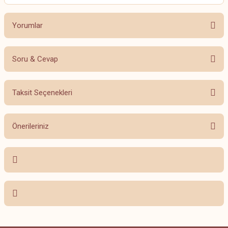
Yorumlar
Soru & Cevap
Bu ürüne ilk yorumu siz yapın!
Taksit Seçenekleri
Yorum Yaz
Ürün hakkında henüz soru sorulmamış.
Önerileriniz
Soru Sor
Bu ürünün fiyat bilgisi, resim, ürün açıklamalarında ve diğer konularda
yetersiz gördüğünüz noktaları öneri formunu kullanarak tarafımıza
iletebilirsiniz.
Görüş ve önerileriniz için teşekkür ederiz.
Ürün resmi kalitesiz, bozuk veya görüntülenemiyor.
Ürün açıklamasında eksik bilgiler bulunuyor.