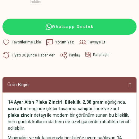
imkânı.
Whatsapp Destek
Yorum Yaz
Tavsiye Et
Karşılaştır
Fiyatı Düşünce Haber Ver
Paylaş
Ürün Bilgisi
14 Ayar Altın Plaka Zincirli Bileklik
,
2,38 gram
ağırlığında,
sarı altın
renginde şık bir tasarıma sahiptir. İnce ve zarif
plaka zincir
detayı ile modern bir görünüm sunan bu bileklik,
hem günlük kullanımda hem de özel günlerde rahatlıkla tercih
edilebilir.
Minimalist ve şık tasarımıyla her bileğe uyum sağlayan
14